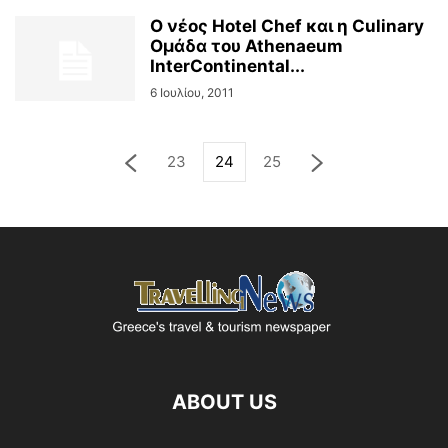
Ο νέος Hotel Chef και η Culinary
Ομάδα του Athenaeum
InterContinental...
6 Ιουλίου, 2011
23
24
25
ABOUT US