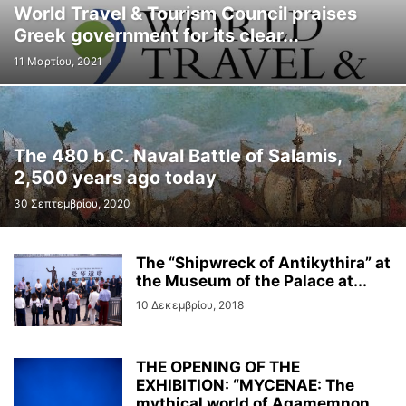
World Travel & Tourism Council praises
METRO
MUSEUMS
NEWS IN ENGLISH
ORGANIZATIONS
RALLY
Greek government for its clear...
REAL ESTATE
RENT A CAR
RESEARCH
SAILING
SHIPPING
SPA
11 Μαρτίου, 2021
SPACE TRAVEL
SPECIAL OLYMPICS
SPONSORED
SPORTS
STAMA
STRIKE
TECHNOLOGY
TOP TRAVELLING DEALS
TOUR OPERATORS
TOURISM
TRAINING
TRAINS
TRANSPORTATION
TRAVELLING NEWS
UNESCO
UNWTO
WEBINAR
WORLD
The 480 b.C. Naval Battle of Salamis,
WTTC
YACHTING
ΑΓΓΕΛΊΕΣ
ΑΓΡΟΤΙΚΆ ΠΡΟΪΌΝΤΑ
2,500 years ago today
ΑΓΡΟΤΙΚΉ ΕΠΙΧΕΙΡΗΜΑΤΙΚΌΤΗΤΑ
ΑΓΡΟΤΟΥΡΙΣΜΌΣ
ΑΕΡΟΔΡΌΜΙΑ
30 Σεπτεμβρίου, 2020
ΑΕΡΟΠΟΡΙΚΆ ΝΈΑ
ΑΘΛΗΤΙΚΆ
ΑΘΛΗΤΙΚΌΣ ΤΟΥΡΙΣΜΌΣ
ΑΚΤΟΠΛΟΪΑ
ΑΠΑΣΧΌΛΗΣΗ
ΑΠΕΡΓΙΑΚΈΣ ΚΙΝΗΤΟΠΟΙΉΣΕΙΣ
ΑΡΧΑΙΟΛΟΓΊΑ
ΑΡΧΑΙΡΕΣΊΕΣ
ΑΣΤΙΚΕΣ ΣΥΓΚΟΙΝΩΝΊΕΣ
ΑΣΤΡΟΛΟΓΙΚΈΣ ΠΡΟΒΛΈΨΕΙΣ
The “Shipwreck of Antikythira” at
ΑΥΤΟΔΙΟΊΚΗΣΗ
ΑΥΤΟΚΊΝΗΤΑ
ΑΦΙΕΡΏΜΑΤΑ
the Museum of the Palace at...
ΒΙΏΣΙΜΗ ΤΟΥΡΙΣΤΙΚΉ ΑΝΆΠΤΥΞΗ
ΒΙΩΣΙΜΌΤΗΤΑ
ΒΟΥΛΉ
10 Δεκεμβρίου, 2018
ΒΟΥΤΙΈΣ ΣΤΟ ΧΑ
ΒΡΑΒΕΊΑ
THE OPENING OF THE
EXHIBITION: “MYCENAE: The
mythical world of Agamemnon