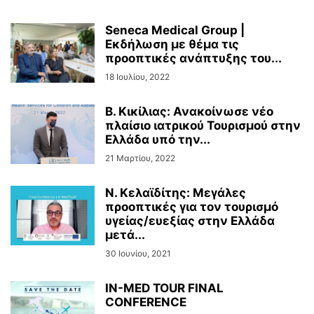
METRO
MUSEUMS
NEWS IN ENGLISH
ORGANIZATIONS
RALLY
Seneca Medical Group |
REAL ESTATE
RENT A CAR
RESEARCH
SAILING
SHIPPING
SPA
Εκδήλωση με θέμα τις
SPACE TRAVEL
SPECIAL OLYMPICS
SPONSORED
SPORTS
STAMA
προοπτικές ανάπτυξης του...
STRIKE
TECHNOLOGY
TOP TRAVELLING DEALS
TOUR OPERATORS
18 Ιουλίου, 2022
TOURISM
TRAINING
TRAINS
TRANSPORTATION
TRAVELLING NEWS
UNESCO
UNWTO
WEBINAR
WORLD
Β. Κικίλιας: Ανακοίνωσε νέο
WTTC
YACHTING
ΑΓΓΕΛΊΕΣ
ΑΓΡΟΤΙΚΆ ΠΡΟΪΌΝΤΑ
πλαίσιο ιατρικού Τουρισμού στην
Ελλάδα υπό την...
ΑΓΡΟΤΙΚΉ ΕΠΙΧΕΙΡΗΜΑΤΙΚΌΤΗΤΑ
ΑΓΡΟΤΟΥΡΙΣΜΌΣ
ΑΕΡΟΔΡΌΜΙΑ
ΑΕΡΟΠΟΡΙΚΆ ΝΈΑ
ΑΘΛΗΤΙΚΆ
21 Μαρτίου, 2022
ΑΘΛΗΤΙΚΌΣ ΤΟΥΡΙΣΜΌΣ
ΑΚΤΟΠΛΟΪΑ
ΑΠΑΣΧΌΛΗΣΗ
ΑΠΕΡΓΙΑΚΈΣ ΚΙΝΗΤΟΠΟΙΉΣΕΙΣ
ΑΡΧΑΙΟΛΟΓΊΑ
Ν. Κελαϊδίτης: Μεγάλες
ΑΡΧΑΙΡΕΣΊΕΣ
ΑΣΤΙΚΕΣ ΣΥΓΚΟΙΝΩΝΊΕΣ
ΑΣΤΡΟΛΟΓΙΚΈΣ ΠΡΟΒΛΈΨΕΙΣ
προοπτικές για τον τουρισμό
ΑΥΤΟΔΙΟΊΚΗΣΗ
ΑΥΤΟΚΊΝΗΤΑ
ΑΦΙΕΡΏΜΑΤΑ
υγείας/ευεξίας στην Ελλάδα
ΒΙΏΣΙΜΗ ΤΟΥΡΙΣΤΙΚΉ ΑΝΆΠΤΥΞΗ
ΒΙΩΣΙΜΌΤΗΤΑ
ΒΟΥΛΉ
μετά...
ΒΟΥΤΙΈΣ ΣΤΟ ΧΑ
ΒΡΑΒΕΊΑ
30 Ιουνίου, 2021
IN-MED TOUR FINAL
CONFERENCE