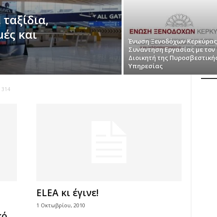
 ταξίδια,
ές και
Ένωση Ξενοδόχων Κερκύρας
Συνάντηση Εργασίας με τον
Διοικητή της Πυροσβεστική
Υπηρεσίας
α 314
ELEA κι έγινε!
1 Οκτωβρίου, 2010
...