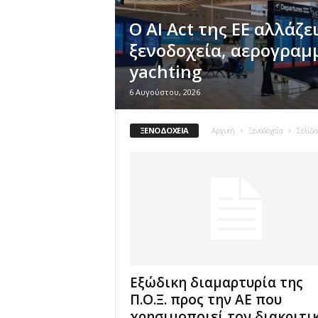
Ο AI Act της ΕΕ αλλάζει
ξενοδοχεία, αερογραμμ
yachting
6 Αυγούστου, 2026
ΞΕΝΟΔΟΧΕΊΑ
Αρχική
Ξενοδοχεία
Σελίδ
Εξώδικη διαμαρτυρία της
Π.Ο.Ξ. προς την ΑΕ που
χρησιμοποιεί τον διακριτικό