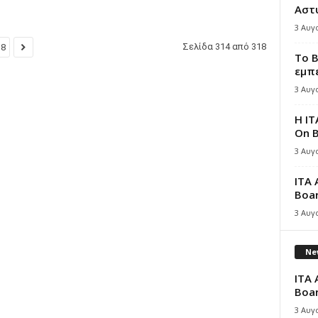
Αστ
3 Αυγ
Σελίδα 314 από 318
18
Το B
εμπε
3 Αυγ
Η IT
On B
3 Αυγ
ITA 
Boar
3 Αυγ
New
ITA 
Boar
3 Αυγ