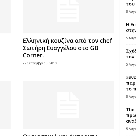
του
5 Αυγ
Η Em
στη
5 Αυγ
Ελληνική κουζίνα από τον chef
Σωτήρη Ευαγγέλου στο GB
Σχέδ
Corner.
τον
22 Σεπτεμβρίου, 2010
5 Αυγ
Ξεν
παρ
το π
5 Αυγ
The 
πρω
αναδ
5 Αυγ