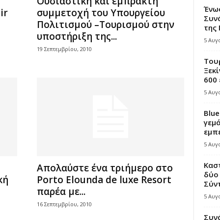
Ουσιαστική και έμπρακτη
Ένω
ir
συμμετοχή του Υπουργείου
Συνά
Πολιτισμού –Τουρισμού στην
της
υποστήριξη της...
5 Αυγ
19 Σεπτεμβρίου, 2010
Τουρ
Ξεκί
600 
5 Αυγ
Blue
γεμά
εμπε
5 Αυγ
Κασ
Απολαύστε ένα τριήμερο στο
δύο 
κή
Porto Elounda de luxe Resort
Σύντ
παρέα με...
5 Αυγ
16 Σεπτεμβρίου, 2010
Συν