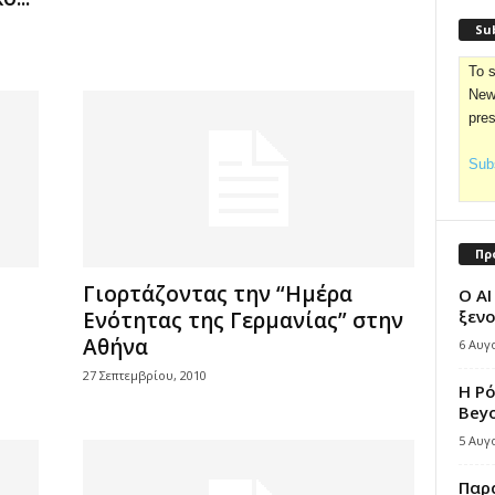
Sub
To s
News
pre
Subs
Πρ
Γιορτάζοντας την “Ημέρα
Ο AI
ξενο
Ενότητας της Γερμανίας” στην
Αθήνα
6 Αυγ
27 Σεπτεμβρίου, 2010
Η Ρ
Bey
5 Αυγ
Παρά