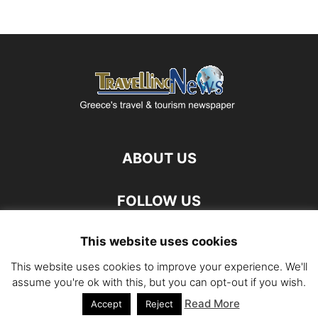
ABOUT US
FOLLOW US
This website uses cookies
This website uses cookies to improve your experience. We'll
assume you're ok with this, but you can opt-out if you wish.
Read More
©
Accept
Reject