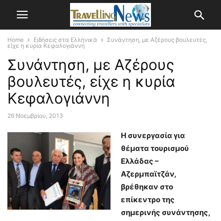
Home
Ειδήσεις στα Ελληνικά
Συνάντηση, με Αζέρους βουλευτές,
είχε η κυρία Κεφαλογιάννη
Συνάντηση, με Αζέρους
βουλευτές, είχε η κυρία
Κεφαλογιάννη
26 Νοεμβρίου, 2013
Η συνεργασία για
θέματα τουρισμού
Ελλάδας –
Αζερμπαϊτζάν,
βρέθηκαν στο
επίκεντρο της
σημερινής συνάντησης,