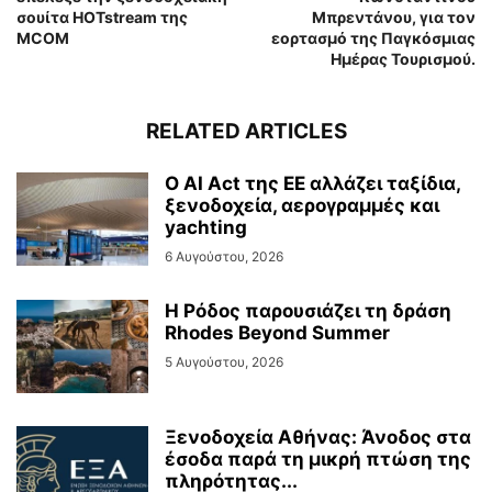
σουίτα HOTstream της
Μπρεντάνου, για τον
MCOM
εορτασμό της Παγκόσμιας
Ημέρας Τουρισμού.
RELATED ARTICLES
Ο AI Act της ΕΕ αλλάζει ταξίδια,
ξενοδοχεία, αερογραμμές και
yachting
6 Αυγούστου, 2026
Η Ρόδος παρουσιάζει τη δράση
Rhodes Beyond Summer
5 Αυγούστου, 2026
Ξενοδοχεία Αθήνας: Άνοδος στα
έσοδα παρά τη μικρή πτώση της
πληρότητας...