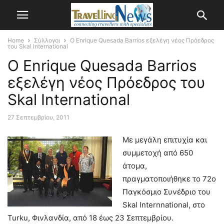
Home
Σύλλογοι
Ο Enrique Quesada Barrios εξελέγη νέος Πρόεδρος
του Skal International
Ο Enrique Quesada Barrios
εξελέγη νέος Πρόεδρος του
Skal International
27 Σεπτεμβρίου, 2011
Με μεγάλη επιτυχία και
συμμετοχή από 650
άτομα,
πραγματοποιήθηκε το 72ο
Παγκόσμιο Συνέδριο του
Skal Internnational, στο
Turku, Φινλανδία, από 18 έως 23 Σεπτεμβρίου.