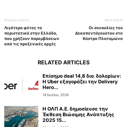
Previous article
Next article
Λιγότερα φέτος τα
Οι συναυλίες του
περιστατικά στην Ελλάδα,
Δεκαπεντάγουστου στο
που χρήζουν παρεμβάσεων
Κάστρο Πλαταμώνα
από τις προξενικές αρχές
RELATED ARTICLES
Επίσημο deal 14,8 δισ. δολαρίων:
Η Uber εξαγοράζει την Delivery
Hero...
18 Ιουλίου, 2026
Η ΟΛΠ Α.Ε. δημοσίευσε την
Έκθεση Βιώσιμης Ανάπτυξης
2025 15...