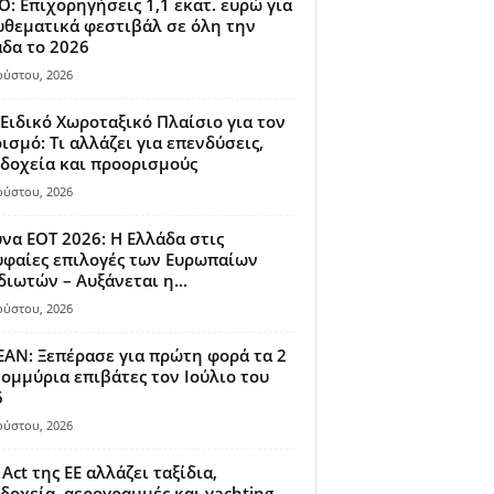
: Επιχορηγήσεις 1,1 εκατ. ευρώ για
θεματικά φεστιβάλ σε όλη την
δα το 2026
ούστου, 2026
Ειδικό Χωροταξικό Πλαίσιο για τον
ισμό: Τι αλλάζει για επενδύσεις,
δοχεία και προορισμούς
ούστου, 2026
να ΕΟΤ 2026: Η Ελλάδα στις
φαίες επιλογές των Ευρωπαίων
διωτών – Αυξάνεται η...
ούστου, 2026
AN: Ξεπέρασε για πρώτη φορά τα 2
ομμύρια επιβάτες τον Ιούλιο του
6
ούστου, 2026
 Act της ΕΕ αλλάζει ταξίδια,
δοχεία, αερογραμμές και yachting