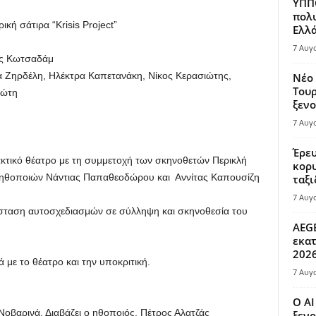
ΥΠΠΟ
πολυ
ή σάτιρα “Κrisis Project”
Ελλά
7 Αυγ
ος Κωτσαδάμ
 Ζηρδέλη, Ηλέκτρα Καπετανάκη, Νίκος Κερασιώτης,
Νέο 
Τουρ
ιώτη
ξενο
7 Αυγ
Έρευ
ακτικό θέατρο με τη συμμετοχή των σκηνοθετών Περικλή
κορυ
 ηθοποιών Νάντιας Παπαθεοδώρου και Αννίτας Καπουσίζη
ταξι
7 Αυγ
σταση αυτοσχεδιασμών σε σύλληψη και σκηνοθεσία του
AEGE
εκατ
202
 με το θέατρο και την υποκριτική.
7 Αυγ
Ο AI
οβαρινά. Διαβάζει ο ηθοποιός. Πέτρος Αλατζάς
ξενο