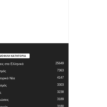
ΜΟΦΙΛΗ ΚΑΤΗΓΟΡΙΑ
25649
εις στα Ελληνικά
7363
σμός
4147
πορικά Νέα
3303
ισμός
3238
ς
3189
λώσεις
3180
οχεία