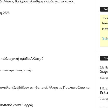
κδηλώσεις θα έχουν ελεύθερη είσοδο για το κοινό.
Sub
ή 25/3
To s
News
pre
Subs
Πρ
καλλιτεχνική ομάδα Αλλαχού
ΣΕΤΕ
 και την υποκριτική.
Χωρο
8 Αυγ
αντέλο. (Διαβάζουν οι ηθοποιοί: Άλκηστις Πουλοπούλου και
ΠΟΞ:
Ειδι
7 Αυγ
 ηθοποιός Άννα Ψαρρά)