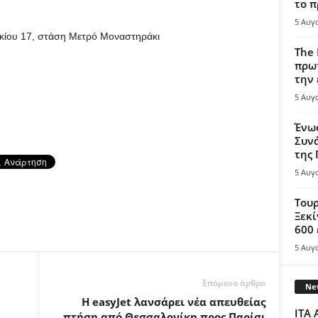
το π
5 Αυγ
κίου 17, στάση Μετρό Μοναστηράκι
The 
πρωτ
την 
5 Αυγ
Ένω
Συνά
της
5 Αυγ
Τουρ
Ξεκί
600 
5 Αυγ
Επόμενο άρθρο
New
Η easyJet λανσάρει νέα απευθείας
ITA 
πτήση από Θεσσαλονίκη προς Παρίσι