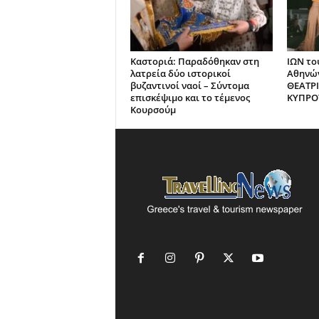
Καστοριά: Παραδόθηκαν στη
ΙΩΝ το
λατρεία δύο ιστορικοί
Αθηνών
βυζαντινοί ναοί – Σύντομα
ΘΕΑΤΡ
επισκέψιμο και το τέμενος
ΚΥΠΡΟ
Κουρσούμ