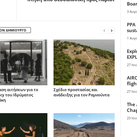
Boar
3 Αυγ
PPA 
sust
ΤΟΝ ΔΗΜΙΟΥΡΓΟ
1 Αυγ
Expl
EXPL
27 Ιου
AIRC
flig
ση αιτήσεων για το
Σχέδιο προστασίας και
27 Ιου
ncy του Ιδρύματος
ανάδειξης για τον Ραμνούντα
άκη
The 
Chap
23 Ιου