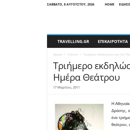
ΣΆΒΒΑΤΟ, 8 ΑΥΓΟΎΣΤΟΥ, 2026
HOME
ΕΙΔΉΣΕ
T
TRAVELLING.GR
ΕΠΙΚΑΙΡΟΤΗΤΑ
r
a
Αρχική
Culture
Τριήμερο εκδηλώσεων για την Πα
v
e
Τριήμερο εκδηλώσ
l
Ημέρα Θεάτρου
l
i
n
17 Μαρτίου, 2011
g
N
Η Αθηναϊκ
e
w
Δράσης, σ
s
ένα τριήμ
θεάτρου, 