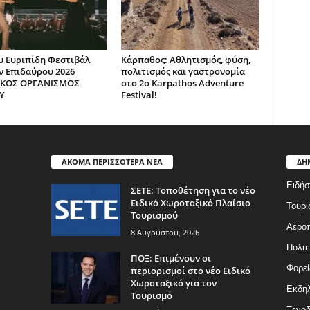
υ Ευριπίδη Φεστιβάλ
Κάρπαθος: Αθλητισμός, φύση,
 Επιδαύρου 2026
πολιτισμός και γαστρονομία
ΙΚΟΣ ΟΡΓΑΝΙΣΜΟΣ
στο 2ο Karpathos Adventure
Υ
Festival!
ΑΚΟΜΑ ΠΕΡΙΣΣΟΤΕΡΑ ΝΕΑ
ΔΗ
Ειδήσ
ΣΕΤΕ: Τοποθέτηση για το νέο
Ειδικό Χωροταξικό Πλαίσιο
Τουρι
Τουρισμού
Αερο
8 Αυγούστου, 2026
Πολιτ
ΠΟΞ: Επιμένουν οι
Φορεί
περιορισμοί στο νέο Ειδικό
Χωροταξικό για τον
Εκδη
Τουρισμό
Ξενοδ