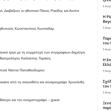
6 Αυγ
, Διαβάζουν οι ηθοποιοί Πάνος Ροκίδης και Αννίτα
Η Ρό
Bey
5 Αυγ
ο ηθοποιός Κωνσταντίνος Κωτσαδάμ
Παρά
του
5 Αυγ
ληνικό έργο με τη συμμετοχή των συγγραφέων Δημήτρη
 θεατρολόγου Καλλιόπης Ταράση.
Η Em
Ελλ
θοποιό Νάντια Παπαθεοδώρου
5 Αυγ
Σχέδ
heatre από τη σκηνοθέτη και σεναριογράφο Χρυσάνθη
τον
5 Αυγ
θέατρο και τον κινηματογράφο – guest
Ξενο
παρά