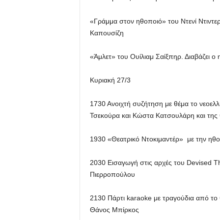
«Γράμμα στον ηθοποιό» του Ντενί Ντιντερό
Καπουσίζη
«Άμλετ» του Ουίλιαμ Σαίξπηρ. Διαβάζει 
Κυριακή 27/3
1730 Ανοιχτή συζήτηση με θέμα το νεοελ
Τσεκούρα και Κώστα Κατσουλάρη και της
1930 «Θεατρικό Ντοκιμαντέρ» με την η
2030 Εισαγωγή στις αρχές του Devised T
Πιερροπούλου
2130 Πάρτι karaoke με τραγούδια από το 
Θάνος Μπίρκος