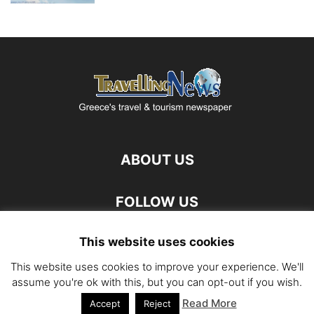
ABOUT US
FOLLOW US
This website uses cookies
This website uses cookies to improve your experience. We'll
assume you're ok with this, but you can opt-out if you wish.
Read More
©
Accept
Reject