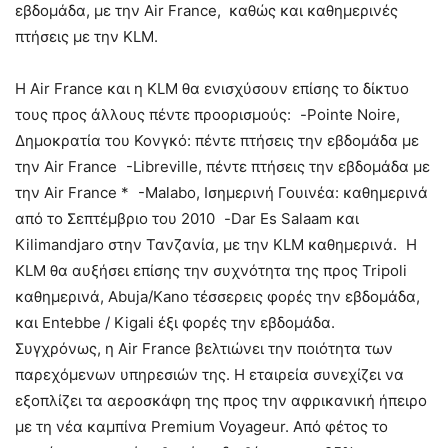
εβδομάδα, με την Air France, καθώς και καθημερινές
πτήσεις με την KLM.
Η Air France και η KLM θα ενισχύσουν επίσης το δίκτυο
τους προς άλλους πέντε προορισμούς: -Pointe Noire,
Δημοκρατία του Κονγκό: πέντε πτήσεις την εβδομάδα με
την Air France -Libreville, πέντε πτήσεις την εβδομάδα με
την Air France * -Malabo, Ισημερινή Γουινέα: καθημερινά
από το Σεπτέμβριο του 2010 -Dar Es Salaam και
Kilimandjaro στην Τανζανία, με την KLM καθημερινά. Η
KLM θα αυξήσει επίσης την συχνότητα της προς Tripoli
καθημερινά, Abuja/Kano τέσσερεις φορές την εβδομάδα,
και Entebbe / Kigali έξι φορές την εβδομάδα.
Συγχρόνως, η Air France βελτιώνει την ποιότητα των
παρεχόμενων υπηρεσιών της. Η εταιρεία συνεχίζει να
εξοπλίζει τα αεροσκάφη της προς την αφρικανική ήπειρο
με τη νέα καμπίνα Premium Voyageur. Από φέτος το