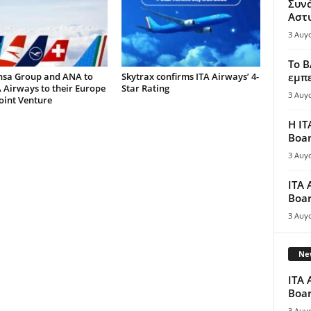
Συν
Αστ
3 Αυγ
Το B
nsa Group and ANA to
Skytrax confirms ITA Airways’ 4-
εμπε
 Airways to their Europe
Star Rating
3 Αυγ
oint Venture
Η IT
Boar
3 Αυγ
ITA 
Boar
3 Αυγ
New
ITA 
Boar
3 Αυγ