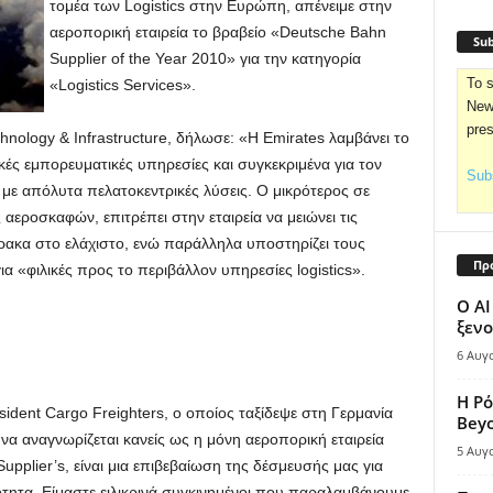
τομέα των Logistics στην Ευρώπη, απένειμε στην
αεροπορική εταιρεία το βραβείο «Deutsche Bahn
Sub
Supplier of the Year 2010» για την κατηγορία
To s
«Logistics Services».
News
pre
nology & Infrastructure, δήλωσε: «Η Emirates λαμβάνει το
κές εμπορευματικές υπηρεσίες και συγκεκριμένα για τον
Subs
με απόλυτα πελατοκεντρικές λύσεις. Ο μικρότερος σε
 αεροσκαφών, επιτρέπει στην εταιρεία να μειώνει τις
ρακα στο ελάχιστο, ενώ παράλληλα υποστηρίζει τους
Πρ
 «φιλικές προς το περιβάλλον υπηρεσίες logistics».
Ο AI
ξενο
6 Αυγ
Η Ρό
esident Cargo Freighters, ο οποίος ταξίδεψε στη Γερμανία
Bey
να αναγνωρίζεται κανείς ως η μόνη αεροπορική εταιρεία
5 Αυγ
pplier’s, είναι μια επιβεβαίωση της δέσμευσής μας για
τητα. Είμαστε ειλικρινά συγκινημένοι που παραλαμβάνουμε