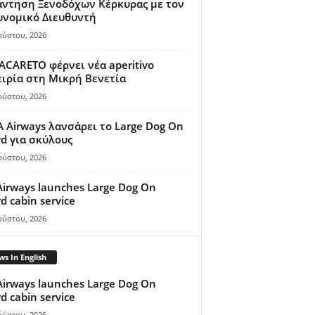
άντηση Ξενοδόχων Κέρκυρας με τον
υνομικό Διευθυντή
ούστου, 2026
ACARETO φέρνει νέα aperitivo
ιρία στη Μικρή Βενετία
ούστου, 2026
A Airways λανσάρει το Large Dog On
d για σκύλους
ούστου, 2026
Airways launches Large Dog On
d cabin service
ούστου, 2026
s In English
Airways launches Large Dog On
d cabin service
ούστου, 2026