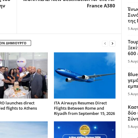
ην
France A380
Ένω
Συνά
της
5 Αυγ
Τουρ
ΤΟΝ ΔΗΜΙΟΥΡΓΟ
Ξεκί
600 
5 Αυγ
Blue
γεμά
εμπε
5 Αυγ
RO launches direct
ITA Airways Resumes Direct
Καστ
ed flights to Athens
Flights Between Rome and
δύο 
Riyadh from September 15, 2026
Σύντ
5 Αυγ