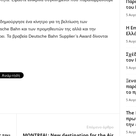
Παρά
του
5 Αυγ
 δημιούργησε ένα κίνητρο για τη βελτίωση των
Η Em
sche Bahn και των προμηθευτών της αλλά και την
Ελλ
. Τα βραβεία Deutsche Bahn Supplier’s Award δίνονται
5 Αυγ
Σχέδ
τον
5 Αυγ
Ξενο
παρά
το π
5 Αυγ
The 
πρωτ
την 
Επόμενο άρθρο
5 Αυγ
ς του
MONTREAL: New destination for the Air