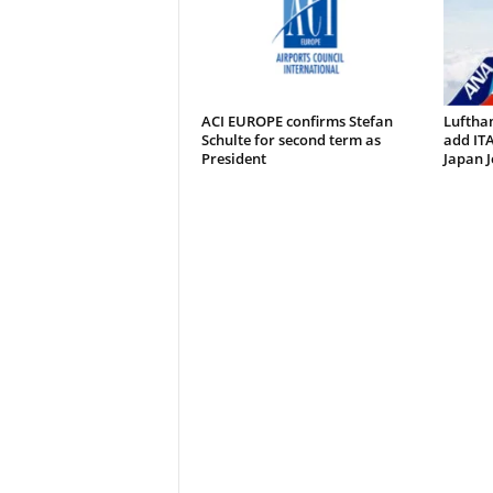
ACI EUROPE confirms Stefan
Luftha
Schulte for second term as
add ITA
President
Japan J