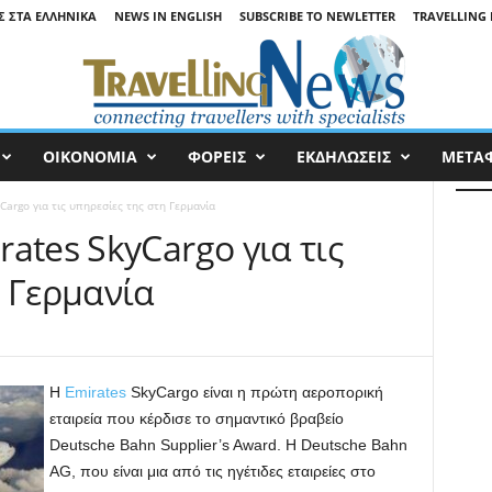
Σ ΣΤΑ ΕΛΛΗΝΙΚΆ
NEWS IN ENGLISH
SUBSCRIBE TO NEWLETTER
TRAVELLING 
ΟΙΚΟΝΟΜΙΑ
ΦΟΡΕΙΣ
ΕΚΔΗΛΩΣΕΙΣ
ΜΕΤΑ
argo για τις υπηρεσίες της στη Γερμανία
ates SkyCargo για τις
η Γερμανία
Η
Emirates
SkyCargo είναι η πρώτη αεροπορική
εταιρεία που κέρδισε το σημαντικό βραβείο
Deutsche Bahn Supplier’s Award. Η Deutsche Bahn
AG, που είναι μια από τις ηγέτιδες εταιρείες στο