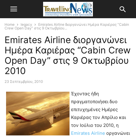
Home
legacy
Emirates Airline διοργανώνει Ημέρα Καριέρας “Cabin
Crew Open Day” στις 9 Οκτωβρίου...
Emirates Airline διοργανώνει
Ημέρα Καριέρας “Cabin Crew
Open Day” στις 9 Οκτωβρίου
2010
23 Σεπτεμβρίου, 2010
Έχοντας ήδη
πραγματοποιήσει δυο
επιτυχημένες Ημέρες
Καριέρας τον Απρίλιο και
τον Ιούλιο του 2010, η
Emirates Airline
οργανώνει