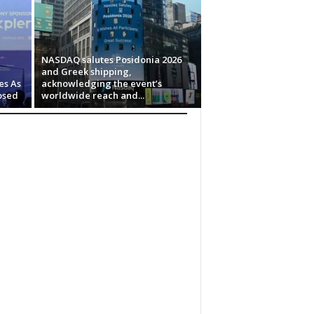
NASDAQ salutes Posidonia 2026
and Greek shipping,
es As
acknowledging the event’s
osed
worldwide reach and...