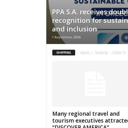
PPA S.A. receives doub
recognition for sustain
and inclusion
1 Αυγούστου, 2026
SHIPPING
Αρχική
Shipping
Σελίδα 13
Many regional travel and
tourism executives attracte
“DISCOVER AMERICA”