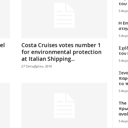
του
5 Αυγ
Η Em
στη
5 Αυγ
el
Costa Cruises votes number 1
Σχέδ
for environmental protection
τον
at Italian Shipping...
5 Αυγ
27 Οκτωβρίου, 2010
Ξεν
παρ
το π
5 Αυγ
The 
πρω
αναδ
5 Αυγ