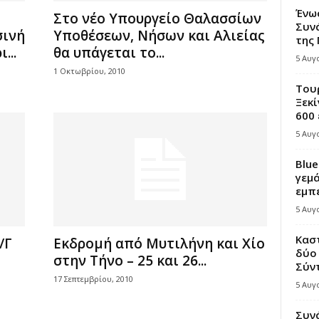
Ένω
Στο νέο Υπουργείο Θαλασσίων
Συνά
σινή
Υποθέσεων, Νήσων και Αλιείας
της
...
θα υπάγεται το...
5 Αυγ
1 Οκτωβρίου, 2010
Τουρ
Ξεκί
600 
5 Αυγ
Blue
γεμά
εμπε
5 Αυγ
Κασ
/Γ
Εκδρομή από Μυτιλήνη και Χίο
δύο 
στην Τήνο – 25 και 26...
Σύντ
17 Σεπτεμβρίου, 2010
5 Αυγ
Συν