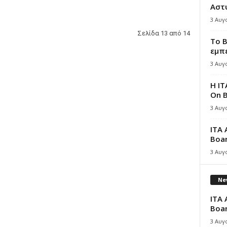
Αστ
3 Αυγ
Σελίδα 13 από 14
Το B
εμπε
3 Αυγ
Η IT
On B
3 Αυγ
ITA 
Boar
3 Αυγ
New
ITA 
Boar
3 Αυγ