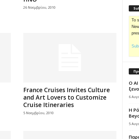
26 Νοεμβρίου, 2010
Sub
To s
News
pre
Subs
Πρ
Ο AI
ξενο
France Cruises Invites Culture
and Art Lovers to Customize
6 Αυγ
Cruise Itineraries
Η Ρ
5 Νοεμβρίου, 2010
Bey
5 Αυγ
Παρά