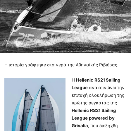
Η ιστορία γράφτηκε στα νερά της Αθηναϊκής Ριβιέρας.
Η
Hellenic
RS
21
Sailing
League
ανακοινώνει την
επιτυχή ολοκλήρωση της
πρώτης ρεγκάτας της
Hellenic
RS
21
Sailing
League
powered
by
Grivalia
, που διεξήχθη