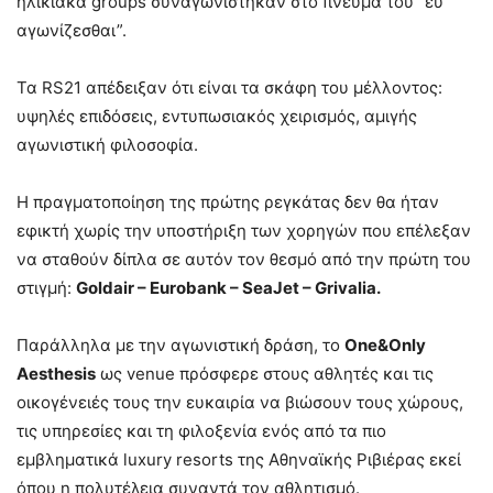
ηλικιακά groups συναγωνίστηκαν στο πνεύμα του “ευ
αγωνίζεσθαι”.
Τα RS21 απέδειξαν ότι είναι τα σκάφη του μέλλοντος:
υψηλές επιδόσεις, εντυπωσιακός χειρισμός, αμιγής
αγωνιστική φιλοσοφία.
Η πραγματοποίηση της πρώτης ρεγκάτας δεν θα ήταν
εφικτή χωρίς την υποστήριξη των χορηγών που επέλεξαν
να σταθούν δίπλα σε αυτόν τον θεσμό από την πρώτη του
στιγμή:
Goldair
–
Eurobank
–
SeaJet
–
Grivalia
.
Παράλληλα με την αγωνιστική δράση, το
One
&
Only
Aesthesis
ως venue πρόσφερε στους αθλητές και τις
οικογένειές τους την ευκαιρία να βιώσουν τους χώρους,
τις υπηρεσίες και τη φιλοξενία ενός από τα πιο
εμβληματικά luxury resorts της Αθηναϊκής Ριβιέρας εκεί
όπου η πολυτέλεια συναντά τον αθλητισμό.