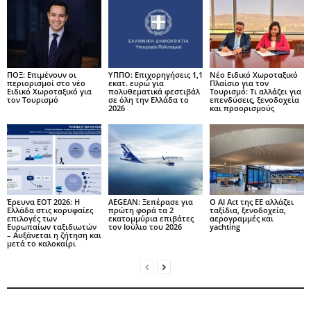
ΠΟΞ: Επιμένουν οι
ΥΠΠΟ: Επιχορηγήσεις 1,1
Νέο Ειδικό Χωροταξικό
περιορισμοί στο νέο
εκατ. ευρώ για
Πλαίσιο για τον
Ειδικό Χωροταξικό για
πολυθεματικά φεστιβάλ
Τουρισμό: Τι αλλάζει για
τον Τουρισμό
σε όλη την Ελλάδα το
επενδύσεις, ξενοδοχεία
2026
και προορισμούς
Έρευνα ΕΟΤ 2026: Η
AEGEAN: Ξεπέρασε για
Ο AI Act της ΕΕ αλλάζει
Ελλάδα στις κορυφαίες
πρώτη φορά τα 2
ταξίδια, ξενοδοχεία,
επιλογές των
εκατομμύρια επιβάτες
αερογραμμές και
Ευρωπαίων ταξιδιωτών
τον Ιούλιο του 2026
yachting
– Αυξάνεται η ζήτηση και
μετά το καλοκαίρι