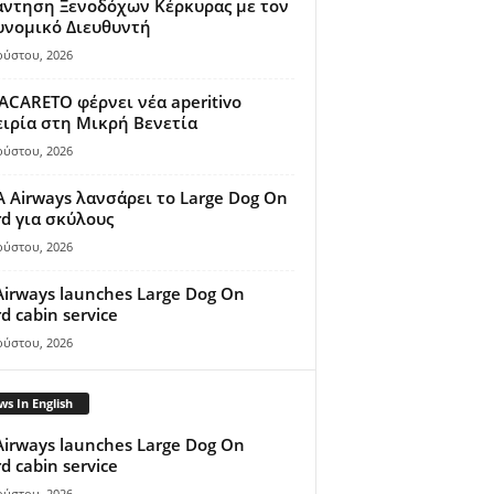
άντηση Ξενοδόχων Κέρκυρας με τον
υνομικό Διευθυντή
ούστου, 2026
ACARETO φέρνει νέα aperitivo
ιρία στη Μικρή Βενετία
ούστου, 2026
A Airways λανσάρει το Large Dog On
d για σκύλους
ούστου, 2026
Airways launches Large Dog On
d cabin service
ούστου, 2026
s In English
Airways launches Large Dog On
d cabin service
ούστου, 2026