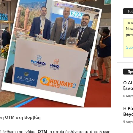
Sub
To s
News
pre
Subs
Πρ
Ο AI
ξενο
6 Αυγ
Η Ρό
Bey
εση ΟΤΜ στη
Βομβάη
5 Αυγ
 έκθεση της Ινδίας,
ΟΤΜ
, η οποία διεξάγεται από τις 5 έως