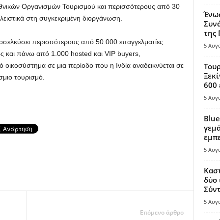
Εθνικών Οργανισμών Τουρισμού και περισσότερους από 30
Ένω
ιστικά στη συγκεκριμένη διοργάνωση.
Συνά
της
προσελκύσει περισσότερους από 50.000 επαγγελματίες
5 Αυγ
ς και πάνω από 1.000 hosted και VIP buyers,
 οικοσύστημα σε μια περίοδο που η Ινδία αναδεικνύεται σε
Τουρ
Ξεκί
μιο τουρισμό.
600 
5 Αυγ
Blue
γεμά
εμπε
5 Αυγ
Καστ
δύο 
Σύντ
5 Αυγ
Επόμενο άρθρο