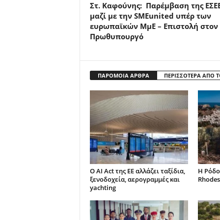
Στ. Καφούνης: Παρέμβαση της ΕΣΕ
μαζί με την SMEunited υπέρ των
ευρωπαϊκών ΜμΕ – Επιστολή στον
Πρωθυπουργό
ΠΑΡΟΜΟΙΑ ΑΡΘΡΑ
ΠΕΡΙΣΣΟΤΕΡΑ ΑΠΟ 
Ο AI Act της ΕΕ αλλάζει ταξίδια,
Η Ρόδο
ξενοδοχεία, αερογραμμές και
Rhodes
yachting