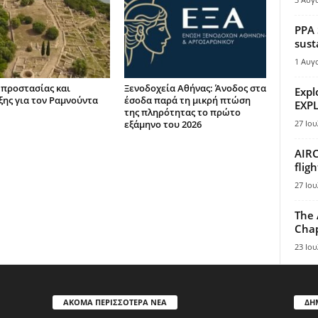
PPA 
sust
1 Αυγ
 προστασίας και
Ξενοδοχεία Αθήνας: Άνοδος στα
Expl
ξης για τον Ραμνούντα
έσοδα παρά τη μικρή πτώση
EXPL
της πληρότητας το πρώτο
εξάμηνο του 2026
27 Ιου
AIRC
flig
27 Ιου
The 
Chap
23 Ιου
ΑΚΟΜΑ ΠΕΡΙΣΣΟΤΕΡΑ ΝΕΑ
ΔΗ