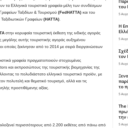
Παρά
ουν τα Ελληνικά τουριστικά γραφεία-μέλη των συνδέσμων
του
ραφείων Ταξιδίων & Τουρισμού
(FedHATTA)
και του
5 Αυγ
 Ταξιδιωτικών Γραφείων
(ΗΑΤΤΑ)
.
Η Em
Ελλ
TA
στην κορυφαία τουριστική έκθεση της ινδικής αγοράς
5 Αυγ
ης μεγάλης αυτής τουριστικής αγοράς αυξημένου
, οι οποίες ξεκίνησαν από το 2014 με σειρά διοργανώσεων
Σχέδ
τον
υριστικά γραφεία πραγματοποιούν στοχευμένες
5 Αυγ
ators και εκπροσώπους της τουριστικής βιομηχανίας της
λλοντας το πολυδιάστατο ελληνικό τουριστικό προϊόν, με
Ξενο
παρά
ον πολυτελή και θεματικό τουρισμό, αλλά και τις
το π
ψηλής προστιθέμενης αξίας.
5 Αυγ
The 
πρωτ
την 
5 Αυγ
ιλοξενεί περισσότερους από 2.200 εκθέτες από πάνω από