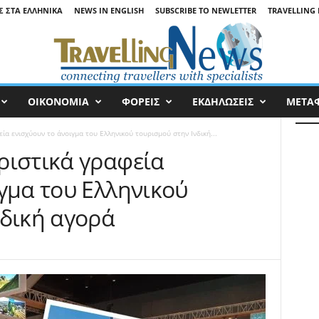
Σ ΣΤΑ ΕΛΛΗΝΙΚΆ
NEWS IN ENGLISH
SUBSCRIBE TO NEWLETTER
TRAVELLING 
ΟΙΚΟΝΟΜΙΑ
ΦΟΡΕΙΣ
ΕΚΔΗΛΩΣΕΙΣ
ΜΕΤΑ
ία ενισχύουν το άνοιγμα του Ελληνικού τουρισμού στην Ινδική...
ριστικά γραφεία
γμα του Ελληνικού
νδική αγορά