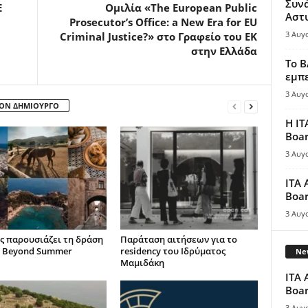
Συν
Ε
Ομιλία «The European Public
Αστ
Prosecutor’s Office: a New Era for EU
3 Αυγ
Criminal Justice?» στο Γραφείο του ΕΚ
στην Ελλάδα
Το B
εμπε
3 Αυγ
ΤΟΝ ΔΗΜΙΟΥΡΓΟ
Η IT
Boar
3 Αυγ
ITA 
Boar
3 Αυγ
ς παρουσιάζει τη δράση
Παράταση αιτήσεων για το
 Beyond Summer
residency του Ιδρύματος
New
Μαμιδάκη
ITA 
Boar
3 Αυγ