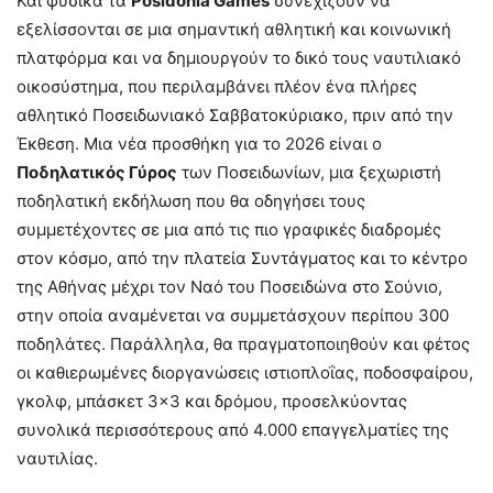
Και φυσικά τα
Posidonia Games
συνεχίζουν να
εξελίσσονται σε μια σημαντική αθλητική και κοινωνική
πλατφόρμα και να δημιουργούν το δικό τους ναυτιλιακό
οικοσύστημα, που περιλαμβάνει πλέον ένα πλήρες
αθλητικό Ποσειδωνιακό Σαββατοκύριακο, πριν από την
Έκθεση. Μια νέα προσθήκη για το 2026 είναι ο
Ποδηλατικός Γύρος
των Ποσειδωνίων, μια ξεχωριστή
ποδηλατική εκδήλωση που θα οδηγήσει τους
συμμετέχοντες σε μια από τις πιο γραφικές διαδρομές
στον κόσμο, από την πλατεία Συντάγματος και το κέντρο
της Αθήνας μέχρι τον Ναό του Ποσειδώνα στο Σούνιο,
στην οποία αναμένεται να συμμετάσχουν περίπου 300
ποδηλάτες. Παράλληλα, θα πραγματοποιηθούν και φέτος
οι καθιερωμένες διοργανώσεις ιστιοπλοΐας, ποδοσφαίρου,
γκολφ, μπάσκετ 3×3 και δρόμου, προσελκύοντας
συνολικά περισσότερους από 4.000 επαγγελματίες της
ναυτιλίας.