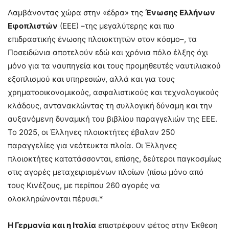
Λαμβάνοντας χώρα στην «έδρα» της
Ένωσης Ελλήνων
Εφοπλιστών
(ΕΕΕ) –της μεγαλύτερης και πιο
επιδραστικής ένωσης πλοιοκτητών στον κόσμο–, τα
Ποσειδώνια αποτελούν εδώ και χρόνια πόλο έλξης όχι
μόνο για τα ναυπηγεία και τους προμηθευτές ναυτιλιακού
εξοπλισμού και υπηρεσιών, αλλά και για τους
χρηματοοικονομικούς, ασφαλιστικούς και τεχνολογικούς
κλάδους, αντανακλώντας τη συλλογική δύναμη και την
αυξανόμενη δυναμική του βιβλίου παραγγελιών της ΕΕΕ.
Το 2025, οι Έλληνες πλοιοκτήτες έβαλαν 250
παραγγελίες για νεότευκτα πλοία. Οι Έλληνες
πλοιοκτήτες κατατάσσονται, επίσης, δεύτεροι παγκοσμίως
στις αγορές μεταχειρισμένων πλοίων (πίσω μόνο από
τους Κινέζους, με περίπου 260 αγορές να
ολοκληρώνονται πέρυσι.*
Η Γερμανία και η Ιταλία
επιστρέφουν φέτος στην Έκθεση