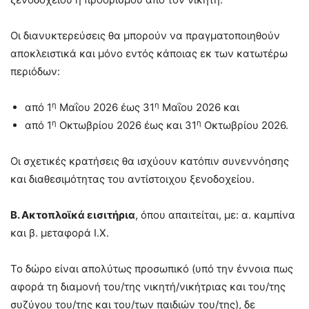
Οι διανυκτερεύσεις θα μπορούν να πραγματοποιηθούν
αποκλειστικά και μόνο εντός κάποιας εκ των κατωτέρω
περιόδων:
η
η
από 1
Μαΐου 2026 έως 31
Μαΐου 2026 και
η
η
από 1
Οκτωβρίου 2026 έως και 31
Οκτωβρίου 2026.
Οι σχετικές κρατήσεις θα ισχύουν κατόπιν συνεννόησης
και διαθεσιμότητας του αντίστοιχου ξενοδοχείου.
Β. Ακτοπλοϊκά εισιτήρια
, όπου απαιτείται, με: α. καμπίνα
και β. μεταφορά Ι.Χ.
Το δώρο είναι απολύτως προσωπικό (υπό την έννοια πως
αφορά τη διαμονή του/της νικητή/νικήτριας και του/της
συζύγου του/της και του/των παιδιών του/της), δε