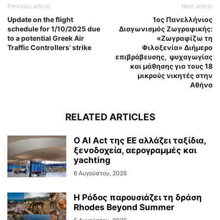
Previous article
Next article
Update on the flight
1ος Πανελλήνιος
schedule for 1/10/2025 due
Διαγωνισμός Ζωγραφικής:
to a potential Greek Air
«Ζωγραφίζω τη
Traffic Controllers’ strike
Φιλοξενία» Διήμερο
επιβράβευσης, ψυχαγωγίας
και μάθησης για τους 18
μικρούς νικητές στην
Αθήνα
RELATED ARTICLES
Ο AI Act της ΕΕ αλλάζει ταξίδια,
ξενοδοχεία, αερογραμμές και
yachting
6 Αυγούστου, 2026
Η Ρόδος παρουσιάζει τη δράση
Rhodes Beyond Summer