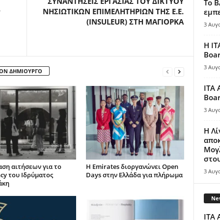
ΣΥΝΑΝΤΗΣΕΙΣ ΕΡΓΑΣΙΑΣ ΤΟΥ ΔΙΚΤΥΟΥ
Το B
ν
ΝΗΣΙΩΤΙΚΩΝ ΕΠΙΜΕΛΗΤΗΡΙΩΝ ΤΗΣ Ε.Ε.
εμπε
(INSULEUR) ΣΤΗ ΜΑΓΙΟΡΚΑ
3 Αυγ
Η IT
Boar
3 Αυγ
ΤΟΝ ΔΗΜΙΟΥΡΓΟ
ITA 
Boar
3 Αυγ
Η Λ
απο
Μογλ
στου
ση αιτήσεων για το
Η Emirates διοργανώνει Open
3 Αυγ
ncy του Ιδρύματος
Days στην Ελλάδα για πλήρωμα
άκη
New
ITA 