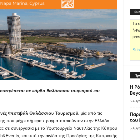
Sub
To s
News
pre
Subs
Πρ
Η Ρό
ετατρέπεται σε κόμβο θαλάσσιου τουρισμού και
Bey
5 Αυγ
θνές Φεστιβάλ Θαλάσσιου Τουρισμού
, μία από τις
Παρά
του
 της που μέχρι σήμερα πραγματοποιούνταν στην Ελλάδα,
ας σε συνεργασία με το Υφυπουργείο Ναυτιλίας της Κύπρου
5 Αυγ
ub&Events, και υπό την αιγίδα της Προεδρίας της Κυπριακής