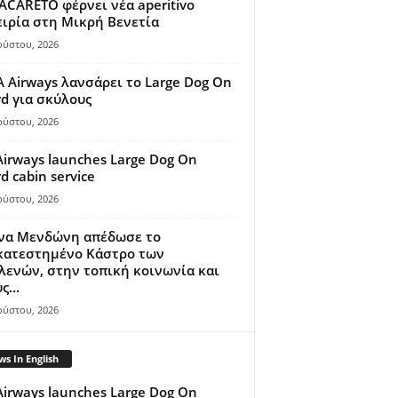
ACARETO φέρνει νέα aperitivo
ιρία στη Μικρή Βενετία
ούστου, 2026
A Airways λανσάρει το Large Dog On
d για σκύλους
ούστου, 2026
Airways launches Large Dog On
d cabin service
ούστου, 2026
ίνα Μενδώνη απέδωσε το
κατεστημένο Κάστρο των
ενών, στην τοπική κοινωνία και
ς...
ούστου, 2026
s In English
Airways launches Large Dog On