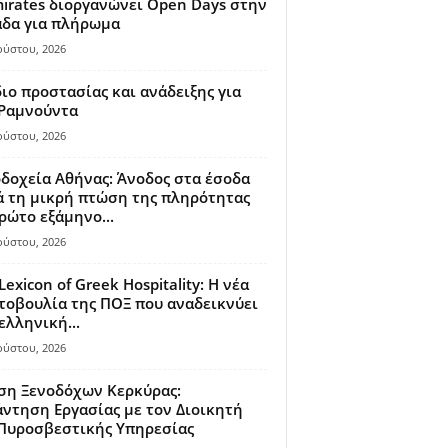
irates διοργανώνει Open Days στην
άδα για πλήρωμα
ούστου, 2026
ιο προστασίας και ανάδειξης για
 Ραμνούντα
ούστου, 2026
δοχεία Αθήνας: Άνοδος στα έσοδα
 τη μικρή πτώση της πληρότητας
ρώτο εξάμηνο...
ούστου, 2026
Lexicon of Greek Hospitality: Η νέα
οβουλία της ΠΟΞ που αναδεικνύει
ελληνική...
ούστου, 2026
ση Ξενοδόχων Κερκύρας:
ντηση Εργασίας με τον Διοικητή
 Πυροσβεστικής Υπηρεσίας