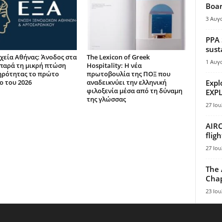
Boar
3 Αυγ
PPA 
sust
χεία Αθήνας: Άνοδος στα
The Lexicon of Greek
1 Αυγ
παρά τη μικρή πτώση
Hospitality: Η νέα
ηρότητας το πρώτο
πρωτοβουλία της ΠΟΞ που
ο του 2026
αναδεικνύει την ελληνική
Expl
φιλοξενία μέσα από τη δύναμη
EXPL
της γλώσσας
27 Ιου
AIRC
flig
27 Ιου
The 
Chap
23 Ιου