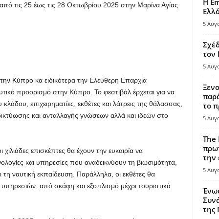
Η Em
 από τις 25 έως τις 28 Οκτωβρίου 2025 στην Μαρίνα Αγίας
Ελλ
5 Αυγ
Σχέδ
τον
5 Αυγ
ι την Κύπρο κα ειδικότερα την Ελεύθερη Επαρχία
Ξενο
τικό προορισμό στην Κύπρο. Το φεστιβάλ έρχεται για να
παρά
 κλάδου, επιχειρηματίες, εκθέτες και λάτρεις της θάλασσας,
το π
ικτύωσης και ανταλλαγής γνώσεων αλλά και ιδεών στο
5 Αυγ
The 
πρωτ
 χιλιάδες επισκέπτες θα έχουν την ευκαιρία να
την 
νολογίες και υπηρεσίες που αναδεικνύουν τη βιωσιμότητα,
5 Αυγ
 τη ναυτική εκπαίδευση. Παράλληλα, οι εκθέτες θα
 υπηρεσιών, από σκάφη και εξοπλισμό μέχρι τουριστικά
Ένω
Συνά
της