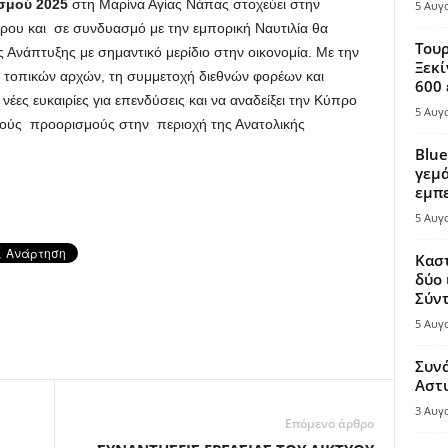
σμού 2025
στη Μαρίνα Αγίας Νάπας στοχεύει στην
5 Αυγ
ρου και σε συνδυασμό με την εμπορική Ναυτιλία θα
Τουρ
Ανάπτυξης με σημαντικό μερίδιο στην οικονομία. Με την
Ξεκί
ν τοπικών αρχών, τη συμμετοχή διεθνών φορέων και
600 
 νέες ευκαιρίες για επενδύσεις και να αναδείξει την Κύπρο
5 Αυγ
κούς προορισμούς στην περιοχή της Ανατολικής
Blue
γεμά
εμπε
5 Αυγ
Καστ
δύο 
Σύντ
5 Αυγ
Συν
Αστ
3 Αυγ
Επόμενο άρθρο