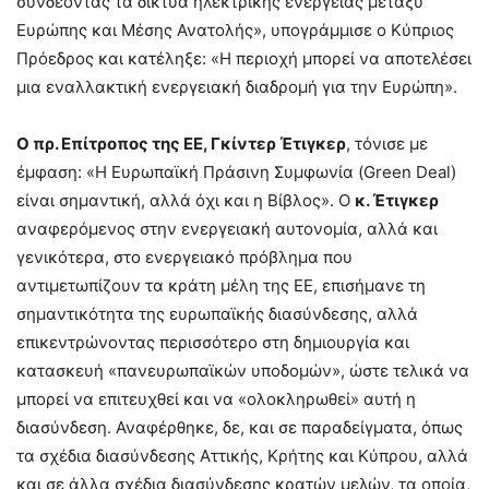
συνδέοντας τα δίκτυα ηλεκτρικής ενέργειας μεταξύ
Ευρώπης και Μέσης Ανατολής», υπογράμμισε ο Κύπριος
Πρόεδρος και κατέληξε: «Η περιοχή μπορεί να αποτελέσει
μια εναλλακτική ενεργειακή διαδρομή για την Ευρώπη».
Ο πρ. Επίτροπος της ΕΕ, Γκίντερ Έτιγκερ
, τόνισε με
έμφαση: «Η Ευρωπαϊκή Πράσινη Συμφωνία (Green Deal)
είναι σημαντική, αλλά όχι και η Βίβλος». Ο
κ. Έτιγκερ
αναφερόμενος στην ενεργειακή αυτονομία, αλλά και
γενικότερα, στο ενεργειακό πρόβλημα που
αντιμετωπίζουν τα κράτη μέλη της ΕΕ, επισήμανε τη
σημαντικότητα της ευρωπαϊκής διασύνδεσης, αλλά
επικεντρώνοντας περισσότερο στη δημιουργία και
κατασκευή «πανευρωπαϊκών υποδομών», ώστε τελικά να
μπορεί να επιτευχθεί και να «ολοκληρωθεί» αυτή η
διασύνδεση. Αναφέρθηκε, δε, και σε παραδείγματα, όπως
τα σχέδια διασύνδεσης Αττικής, Κρήτης και Κύπρου, αλλά
και σε άλλα σχέδια διασύνδεσης κρατών μελών, τα οποία,