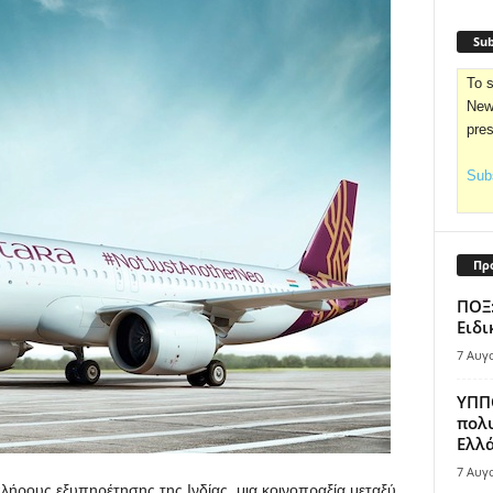
Sub
To s
News
pre
Subs
Πρ
ΠΟΞ:
Ειδι
7 Αυγ
ΥΠΠΟ
πολυ
Ελλά
7 Αυγ
λήρους εξυπηρέτησης της Ινδίας, μια κοινοπραξία μεταξύ