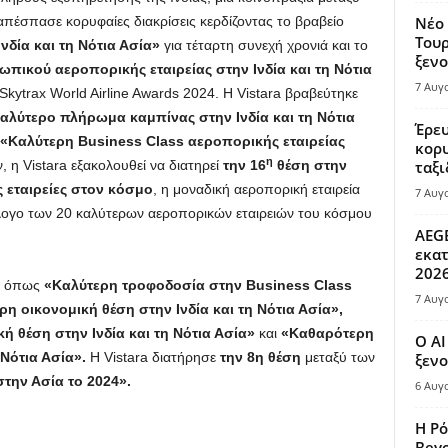
, απέσπασε κορυφαίες διακρίσεις κερδίζοντας το βραβείο
Νέο 
Τουρ
νδία και τη Νότια Ασία»
για τέταρτη συνεχή χρονιά και το
ξενο
ικού αεροπορικής εταιρείας στην Ινδία και τη Νότια
7 Αυγ
Skytrax World Airline Awards 2024. Η Vistara βραβεύτηκε
αλύτερο πλήρωμα καμπίνας στην Ινδία και τη Νότια
Έρευ
«Καλύτερη Business Class αεροπορικής εταιρείας
κορυ
η
 η Vistara εξακολουθεί να διατηρεί
την 16
θέση στην
ταξι
ς εταιρείες στον κόσμο
, η μοναδική αεροπορική εταιρεία
7 Αυγ
άλογο των 20 καλύτερων αεροπορικών εταιρειών του κόσμου
AEGE
εκατ
202
ς, όπως
«Καλύτερη τροφοδοσία στην Business Class
7 Αυγ
η οικονομική θέση στην Ινδία και τη Νότια Ασία»,
 θέση στην Ινδία και τη Νότια Ασία»
και
«Καθαρότερη
Ο AI
 Νότια Ασία».
Η Vistara διατήρησε
την 8η θέση
μεταξύ των
ξενο
την Ασία το 2024».
6 Αυγ
Η Ρό
Bey