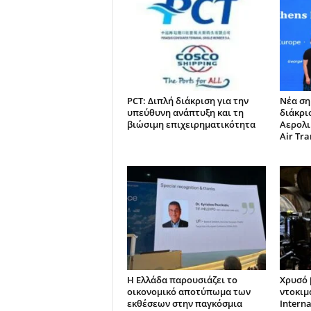
PCT: Διπλή διάκριση για την
Νέα ση
υπεύθυνη ανάπτυξη και τη
διάκρι
βιώσιμη επιχειρηματικότητα
Αερολι
Air Tra
Η Ελλάδα παρουσιάζει το
Χρυσό 
οικονομικό αποτύπωμα των
ντοκιμ
εκθέσεων στην παγκόσμια
Interna