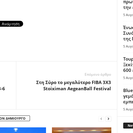
πρωτ
την 
5 Αυγ
Ένω
Συνά
της
5 Αυγ
Τουρ
Ξεκί
600 
Επόμενο άρθρο
5 Αυγ
Στη Σύρο το μεγαλύτερο FIBA 3X3
3-6
Stoiximan AegeanBall Festival
Blue
γεμά
εμπε
5 Αυγ
ΤΟΝ ΔΗΜΙΟΥΡΓΟ
New