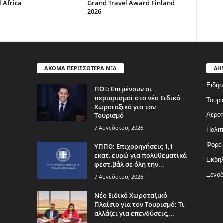
l Africa
Grand Travel Award Finland
2026
ΑΚΟΜΑ ΠΕΡΙΣΣΟΤΕΡΑ ΝΕΑ
ΔΗ
Ειδήσ
ΠΟΞ: Επιμένουν οι
περιορισμοί στο νέο Ειδικό
Τουρι
Χωροταξικό για τον
Τουρισμό
Αερο
7 Αυγούστου, 2026
Πολιτ
Φορεί
ΥΠΠΟ: Επιχορηγήσεις 1,1
εκατ. ευρώ για πολυθεματικά
Εκδη
φεστιβάλ σε όλη την...
Ξενοδ
7 Αυγούστου, 2026
Νέο Ειδικό Χωροταξικό
Πλαίσιο για τον Τουρισμό: Τι
αλλάζει για επενδύσεις,...