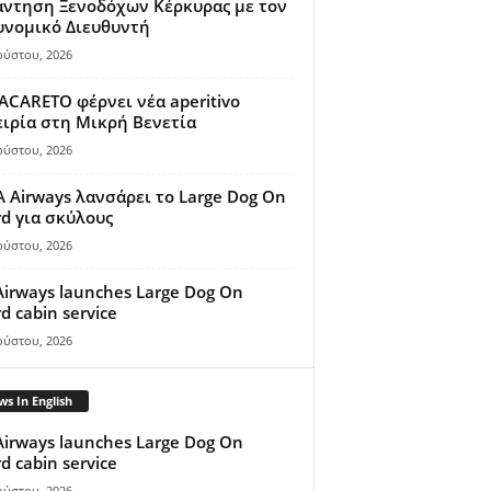
άντηση Ξενοδόχων Κέρκυρας με τον
υνομικό Διευθυντή
ούστου, 2026
ACARETO φέρνει νέα aperitivo
ιρία στη Μικρή Βενετία
ούστου, 2026
A Airways λανσάρει το Large Dog On
d για σκύλους
ούστου, 2026
Airways launches Large Dog On
d cabin service
ούστου, 2026
s In English
Airways launches Large Dog On
d cabin service
ούστου, 2026