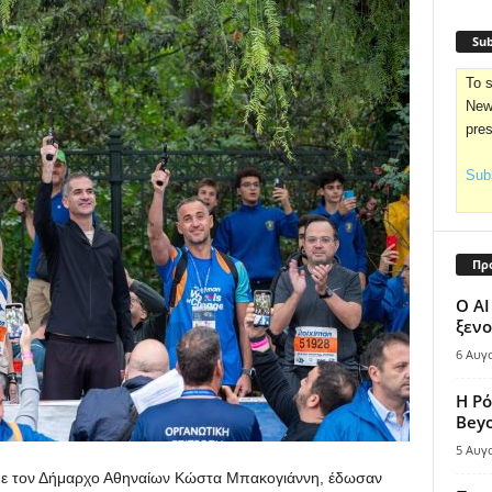
Sub
To s
News
pre
Subs
Πρ
Ο AI
ξενο
6 Αυγ
Η Ρό
Bey
5 Αυγ
ε τον Δήμαρχο Αθηναίων Κώστα Μπακογιάννη, έδωσαν