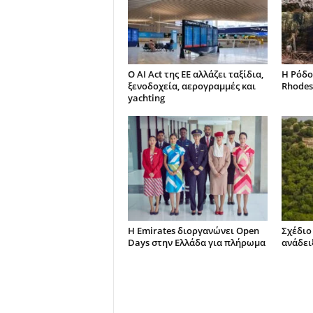
Ο AI Act της ΕΕ αλλάζει ταξίδια,
Η Ρόδο
ξενοδοχεία, αερογραμμές και
Rhodes
yachting
Η Emirates διοργανώνει Open
Σχέδιο
Days στην Ελλάδα για πλήρωμα
ανάδει