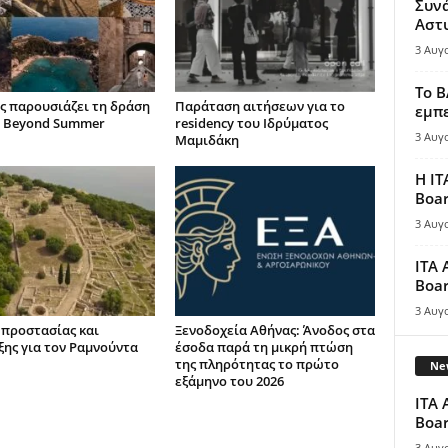
Συν
Αστ
3 Αυγ
Το B
ς παρουσιάζει τη δράση
Παράταση αιτήσεων για το
εμπε
 Beyond Summer
residency του Ιδρύματος
3 Αυγ
Μαμιδάκη
Η IT
Boar
3 Αυγ
ITA 
Boar
3 Αυγ
 προστασίας και
Ξενοδοχεία Αθήνας: Άνοδος στα
ξης για τον Ραμνούντα
έσοδα παρά τη μικρή πτώση
της πληρότητας το πρώτο
New
εξάμηνο του 2026
ITA 
Boar
3 Αυγ