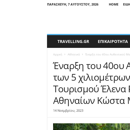
ΠΑΡΑΣΚΕΥΉ, 7 ΑΥΓΟΎΣΤΟΥ, 2026
HOME
ΕΙΔ
T
TRAVELLING.GR
ΕΠΙΚΑΙΡΟΤΗΤΑ
r
a
Αρχική
Αθλητικά
Έναρξη του 40ου Αυθεντικού Μα
v
e
Έναρξη του 40ου
l
των 5 χιλιομέτρω
l
i
Τουρισμού Έλενα 
n
g
Αθηναίων Κώστα 
N
e
w
14 Νοεμβρίου, 2023
s