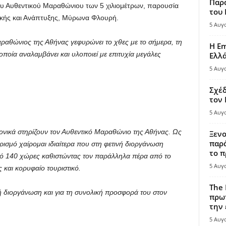
Παρά
ου Αυθεντικού Μαραθώνιου των 5 χιλιομέτρων, παρουσία
του
τικής και Ανάπτυξης, Μύρωνα Φλουρή.
5 Αυγ
ραθώνιος της Αθήνας γεφυρώνει το χθες με το σήμερα, τη
Η Em
ποία αναλαμβάνει και υλοποιεί με επιτυχία μεγάλες
Ελλ
5 Αυγ
Σχέδ
τον
5 Αυγ
νικά στηρίζουν τον Αυθεντικό Μαραθώνιο της Αθήνας. Ως
Ξενο
παρά
ισμό χαίρομαι ιδιαίτερα που στη φετινή διοργάνωση
το π
ό 140 χώρες καθιστώντας τον παράλληλα πέρα από το
5 Αυγ
 και κορυφαίο τουριστικό.
The 
ή διοργάνωση και για τη συνολική προσφορά του στον
πρωτ
την 
5 Αυγ