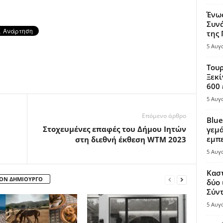
Ένω
Συνά
της
5 Αυγ
Τουρ
Ξεκί
600 
5 Αυγ
Επόμενο άρθρο
Blue
Στοχευμένες επαφές του Δήμου Ιητών
γεμά
εμπε
στη διεθνή έκθεση WTM 2023
5 Αυγ
Καστ
ΤΟΝ ΔΗΜΙΟΥΡΓΟ
δύο 
Σύντ
5 Αυγ