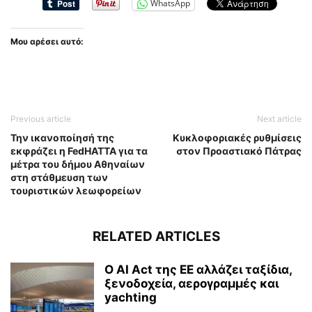
WhatsApp
Μου αρέσει αυτό:
Previous article
Next article
Την ικανοποίησή της
Κυκλοφοριακές ρυθμίσεις
εκφράζει η FedHATTA για τα
στον Προαστιακό Πάτρας
μέτρα του δήμου Αθηναίων
στη στάθμευση των
τουριστικών λεωφορείων
RELATED ARTICLES
Ο AI Act της ΕΕ αλλάζει ταξίδια,
ξενοδοχεία, αερογραμμές και
yachting