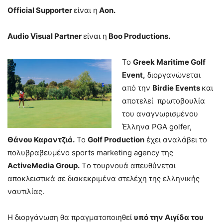
Official Supporter
είναι η
Aon.
Audio Visual Partner
είναι η
Boo Productions.
Το
Greek Maritime Golf
Event,
διοργανώνεται
από την
Birdie Events
και
αποτελεί πρωτοβουλία
του αναγνωρισμένου
Έλληνα PGA golfer,
Θάνου Καραντζιά.
Το
Golf Production
έχει αναλάβει το
πολυβραβευμένο sports marketing agency της
ActiveMedia Group.
Tο τουρνουά απευθύνεται
αποκλειστικά σε διακεκριμένα στελέχη της ελληνικής
ναυτιλίας.
Η διοργάνωση θα πραγματοποιηθεί
υπό την Αιγίδα του