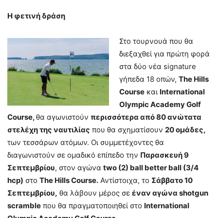
Η φετινή δράση
Στο τουρνουά που θα
διεξαχθεί για πρώτη φορά
στα δύο νέα signature
γήπεδα 18 οπών,
The Hills
Course
και
International
Olympic Academy Golf
Course,
θα αγωνιστούν
περισσότερα από 80 ανώτατα
στελέχη της ναυτιλίας
που θα σχηματίσουν
20 ομάδες,
των τεσσάρων ατόμων. Οι συμμετέχοντες θα
διαγωνιστούν σε ομαδικό επίπεδο την
Παρασκευή 9
Σεπτεμβρίου
, στον αγώνα
two (2) ball better ball (3/4
hcp)
στο
The Hills Course.
Αντίστοιχα, το
Σάββατο 10
Σεπτεμβρίου,
θα λάβουν μέρος σε
έναν αγώνα shotgun
scramble
που θα πραγματοποιηθεί στο
International