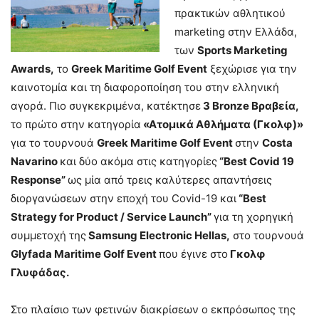
πρακτικών αθλητικού
marketing στην Ελλάδα,
των
Sports Marketing
Awards,
το
Greek Maritime Golf Event
ξεχώρισε για την
καινοτομία και τη διαφοροποίηση του στην ελληνική
αγορά. Πιο συγκεκριμένα, κατέκτησε
3 Bronze Βραβεία,
το πρώτο
στην κατηγορία
«Ατομικά Αθλήματα (Γκολφ)»
για το τουρνουά
Greek Maritime Golf Event
στην
Costa
Navarino
και δύο ακόμα στις κατηγορίες
“Best Covid 19
Response”
ως μία από τρεις καλύτερες απαντήσεις
διοργανώσεων στην εποχή του Covid-19
και
“Best
Strategy for Product / Service Launch”
για τη χορηγική
συμμετοχή της
Samsung Electronic Hellas,
στο τουρνουά
Glyfada Maritime Golf Event
που έγινε στο
Γκολφ
Γλυφάδας.
Στο πλαίσιο των φετινών διακρίσεων ο εκπρόσωπος της