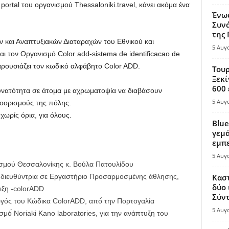
rtal του οργανισμού Thessaloniki.travel, κάνει ακόμα ένα
Ένω
Συνά
της
ν και Αναπτυξιακών Διαταραχών του Εθνικού και
5 Αυγ
 τον Οργανισμό Color add-sistema de identificacao de
αρουσιάζει τον κωδικό αλφάβητο Color ADD.
Τουρ
Ξεκί
600 
 δυνατότητα σε άτομα με αχρωματοψία να διαβάσουν
5 Αυγ
ροορισμούς της πόλης.
χωρίς όρια, για όλους.
Blue
γεμά
εμπε
5 Αυγ
σμού Θεσσαλονίκης κ. Βούλα Πατουλίδου
 διευθύντρια σε Εργαστήριο Προσαρμοσμένης άθλησης,
Καστ
δύο 
ιξη -colorADD
Σύντ
γός του Κώδικα ColorADD, από́ την Πορτογαλία
5 Αυγ
μό́ Νoriaki Kano laboratories, για την ανάπτυξη του