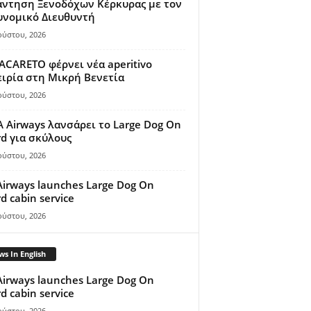
άντηση Ξενοδόχων Κέρκυρας με τον
υνομικό Διευθυντή
ούστου, 2026
ACARETO φέρνει νέα aperitivo
ιρία στη Μικρή Βενετία
ούστου, 2026
A Airways λανσάρει το Large Dog On
d για σκύλους
ούστου, 2026
Airways launches Large Dog On
d cabin service
ούστου, 2026
s In English
Airways launches Large Dog On
d cabin service
ούστου, 2026