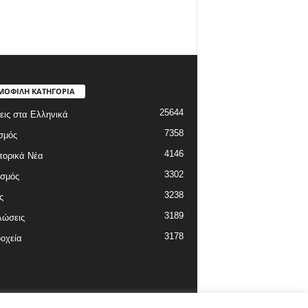
ΜΟΦΙΛΗ ΚΑΤΗΓΟΡΙΑ
25644
εις στα Ελληνικά
7358
σμός
4146
πορικά Νέα
3302
ισμός
3238
ς
3189
λώσεις
3178
οχεία