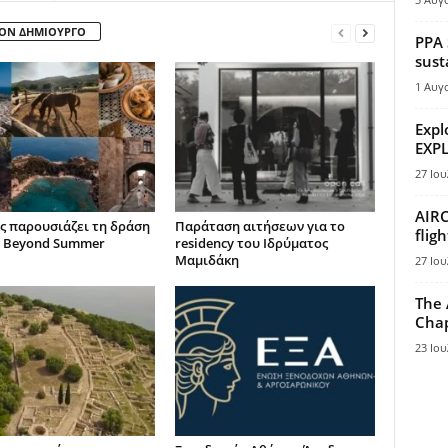
ΤΟΝ ΔΗΜΙΟΥΡΓΟ
PPA 
sust
1 Αυγ
Expl
EXPL
27 Ιου
AIRC
ς παρουσιάζει τη δράση
Παράταση αιτήσεων για το
flig
 Beyond Summer
residency του Ιδρύματος
Μαμιδάκη
27 Ιου
The 
Chap
23 Ιου