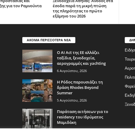
 προστασίας και
Ξενοδοχεία Αθήνας: Άνοδος στα
ξης για τον Ραμνούντα
έσοδα παρά τη μικρή πτώση
της πληρότητας το πρώτο
εξάμηνο του 2026
ΑΚΟΜΑ ΠΕΡΙΣΣΟΤΕΡΑ ΝΕΑ
ΔΗ
Ειδήσ
Ο AI Act της ΕΕ αλλάζει
ταξίδια, ξενοδοχεία,
Τουρι
αερογραμμές και yachting
Αερο
6 Αυγούστου, 2026
Πολιτ
Η Ρόδος παρουσιάζει τη
Φορεί
δράση Rhodes Beyond
Summer
Εκδη
5 Αυγούστου, 2026
Ξενοδ
Παράταση αιτήσεων για το
residency του Ιδρύματος
Μαμιδάκη
5 Αυγούστου, 2026