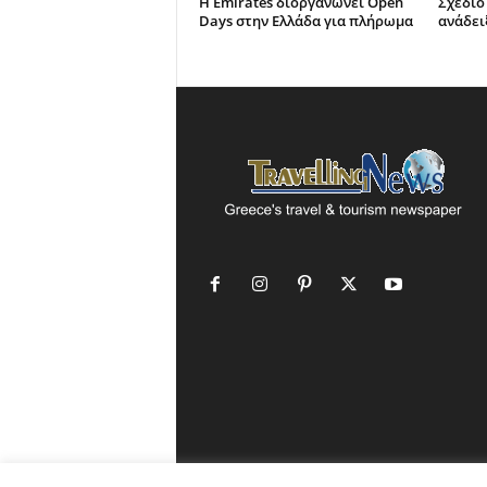
Η Emirates διοργανώνει Open
Σχέδιο
Days στην Ελλάδα για πλήρωμα
ανάδει