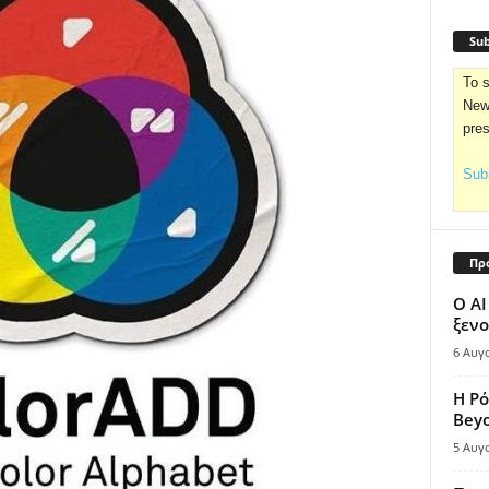
Sub
To s
News
pre
Subs
Πρ
Ο AI
ξενο
6 Αυγ
Η Ρό
Bey
5 Αυγ