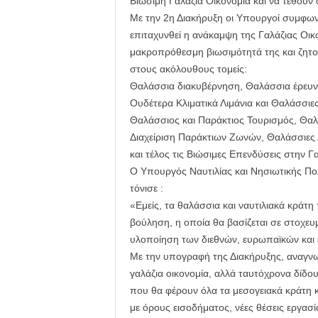
Βιώσιμη Γαλάζια Οικονομία και να τεθούν ο
Με την 2η Διακήρυξη οι Υπουργοί συμφωνο
επιταχυνθεί η ανάκαμψη της Γαλάζιας Οικο
μακροπρόθεσμη βιωσιμότητά της και ζητο
στους ακόλουθους τομείς:
Θαλάσσια διακυβέρνηση, Θαλάσσια έρευνα,
Ουδέτερα Κλιματικά Λιμάνια και Θαλάσσι
Θαλάσσιος και Παράκτιος Τουρισμός, Θα
Διαχείριση Παράκτιων Ζωνών, Θαλάσσιες 
και τέλος τις Βιώσιμες Επενδύσεις στην Γ
Ο Υπουργός Ναυτιλίας και Νησιωτικής Πολι
τόνισε :
«Εμείς, τα θαλάσσια και ναυτιλιακά κράτη
βούληση, η οποία θα βασίζεται σε στοχευ
υλοποίηση των διεθνών, ευρωπαϊκών και
Με την υπογραφή της Διακήρυξης, αναγνωρ
γαλάζια οικονομία, αλλά ταυτόχρονα δίδο
που θα φέρουν όλα τα μεσογειακά κράτη κ
με όρους εισοδήματος, νέες θέσεις εργασί