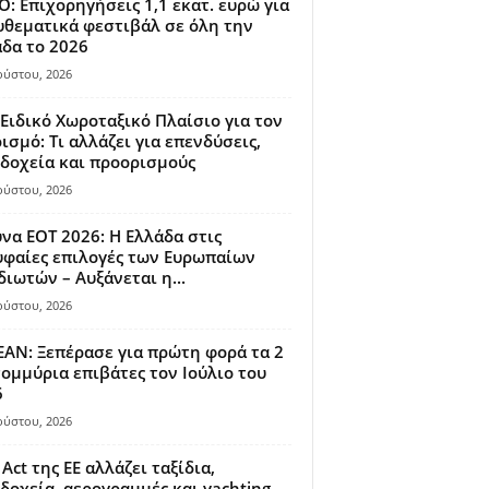
: Επιχορηγήσεις 1,1 εκατ. ευρώ για
θεματικά φεστιβάλ σε όλη την
δα το 2026
ούστου, 2026
Ειδικό Χωροταξικό Πλαίσιο για τον
ισμό: Τι αλλάζει για επενδύσεις,
δοχεία και προορισμούς
ούστου, 2026
να ΕΟΤ 2026: Η Ελλάδα στις
φαίες επιλογές των Ευρωπαίων
διωτών – Αυξάνεται η...
ούστου, 2026
AN: Ξεπέρασε για πρώτη φορά τα 2
ομμύρια επιβάτες τον Ιούλιο του
6
ούστου, 2026
 Act της ΕΕ αλλάζει ταξίδια,
δοχεία, αερογραμμές και yachting