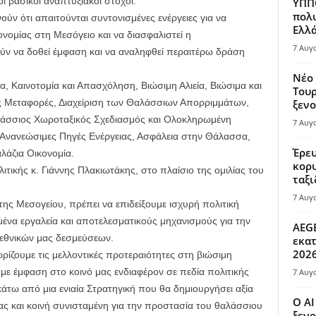
ι βασικοί αναπτυξιακοί στόχοι.
ΥΠΠΟ
πολυ
ύν ότι απαιτούνται συντονισμένες ενέργειες για να
Ελλά
νομίας στη Μεσόγειο και να διασφαλιστεί η
7 Αυγ
ύν να δοθεί έμφαση και να αναληφθεί περαιτέρω δράση
Νέο 
 Καινοτομία και Απασχόληση, Βιώσιμη Αλιεία, Βιώσιμα και
Τουρ
ες Μεταφορές, Διαχείριση των Θαλάσσιων Απορριμμάτων,
ξενο
λάσσιος Χωροταξικός Σχεδιασμός και Ολοκληρωμένη
7 Αυγ
Ανανεώσιμες Πηγές Ενέργειας, Ασφάλεια στην Θάλασσα,
Έρευ
αλάζια Οικονομία.
κορυ
τικής κ. Γιάννης Πλακιωτάκης, στο πλαίσιο της ομιλίας του
ταξι
7 Αυγ
 της Μεσογείου, πρέπει να επιδείξουμε ισχυρή πολιτική
μένα εργαλεία και αποτελεσματικούς μηχανισμούς για την
AEGE
 εθνικών μας δεσμεύσεων.
εκατ
202
ίζουμε τις μελλοντικές προτεραιότητες στη βιώσιμη
υμε έμφαση στο κοινό μας ενδιαφέρον σε πεδία πολιτικής
7 Αυγ
άτω από μια ενιαία Στρατηγική που θα δημιουργήσει αξία
Ο AI
ας και κοινή συνισταμένη για την προστασία του θαλάσσιου
ξενο