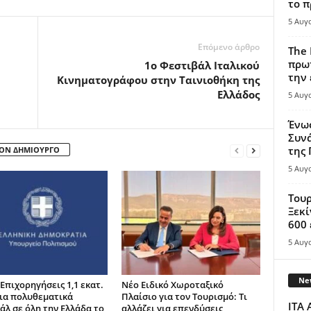
το π
5 Αυγ
Επόμενο άρθρο
The 
πρωτ
1o Φεστιβάλ Ιταλικού
την 
Κινηματογράφου στην Ταινιοθήκη της
Ελλάδος
5 Αυγ
Ένω
Συνά
της
ΤΟΝ ΔΗΜΙΟΥΡΓΟ
5 Αυγ
Τουρ
Ξεκί
600 
5 Αυγ
New
Επιχορηγήσεις 1,1 εκατ.
Νέο Ειδικό Χωροταξικό
ια πολυθεματικά
Πλαίσιο για τον Τουρισμό: Τι
ITA 
άλ σε όλη την Ελλάδα το
αλλάζει για επενδύσεις,