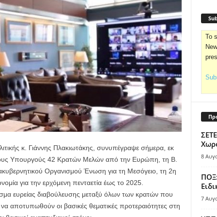
Sub
To s
News
pre
Subs
Πρ
ΣΕΤΕ
Χωρο
ιτικής κ. Γιάννης Πλακιωτάκης, συνυπέγραψε σήμερα, εκ
8 Αυγ
διους Υπουργούς 42 Κρατών Μελών από την Ευρώπη, τη Β.
ιακυβερνητικού Οργανισμού Ένωση για τη Μεσόγειο, τη 2η
ΠΟΞ:
νομία για την ερχόμενη πενταετία έως το 2025.
Ειδι
ασμα ευρείας διαβούλευσης μεταξύ όλων των κρατών που
7 Αυγ
να αποτυπωθούν οι βασικές θεματικές προτεραιότητες στη