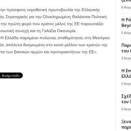
6 Αυγ
την πρόσφατη νομοθετική πρωτοβουλία της Ελληνικής
ής Στρατηγικής για την Ολοκληρωμένη Θαλάσσια Πολιτική
Η Ρό
α την πρώτη φορά που κράτος μέλος της ΕΕ παρουσιάζει
Bey
ιωτική συνοχή και τη Γαλάζια Οικονομία.
5 Αυγ
: «Η Ελλάδα παραμένει πυλώνας σταθερότητας στη Μεσόγειο
Παρά
έα, απόλυτα δεσμευμένη στο κοινό μέλλον των κρατών της
του
ντα των βασικών αρχών και προτεραιοτήτων της ΕΕ».
5 Αυγ
Η Em
Ελλ
5 Αυγ
Σχέδ
τον
5 Αυγ
Ξενο
παρά