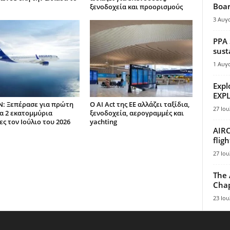
Boar
ξενοδοχεία και προορισμούς
3 Αυγ
PPA 
sust
1 Αυγ
Expl
EXPL
: Ξεπέρασε για πρώτη
Ο AI Act της ΕΕ αλλάζει ταξίδια,
27 Ιου
α 2 εκατομμύρια
ξενοδοχεία, αερογραμμές και
ς τον Ιούλιο του 2026
yachting
AIRC
flig
27 Ιου
The 
Chap
23 Ιου