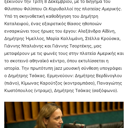
ξεκινούν την Τρίτη 8 Δεκεμβρίου, με το διήγημα του
Φίλιππου Φιλίππου
Οι Κορυδαλλοί της πλατείας Αμερικής
.
Υπό τη σκηνοθετική καθοδήγηση του Δημήτρη
Καταλειφού, ένας εξαιρετικός θίασος ηθοποιών
ενσαρκώνει τους ήρωες του έργου: Αλεξάνδρα Αϊδίνη,
Δημήτρης Ήμελλος, Μαρία Καλλιμάνη, Στέλλα Κρούσκα,
Γιάννης Νταλιάνης και Γιάννης Τσορτέκης, μας
μεταφέρουν με τις φωνές τους στην πλατεία Αμερικής και
το σκοτεινό αθηναϊκό κέντρο, όπου εκτυλίσσεται η
ιστορία. Την πρωτότυπη jazz μουσική σύνθεση υπογράφει
ο Δημήτρης Τσάκας. Ερμηνεύουν: Δημήτρης Βερδίνογλου
(πιάνο), Κίμωνας Καρούτζος (κοντραμπάσο), Παναγιώτης
Κωστόπουλος (ντραμς), Δημήτρης Τσάκας (σαξόφωνο).