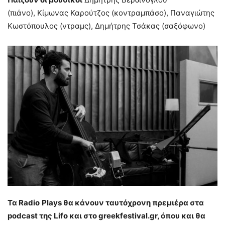
(πιάνο), Κίμωνας Καρούτζος (κοντραμπάσο), Παναγιώτης
Κωστόπουλος (ντραμς), Δημήτρης Τσάκας (σαξόφωνο)
Τα
Radio
Plays
θα κάνουν ταυτόχρονη πρεμιέρα στα
podcast
της
Lifo
και στο
greekfestival
.
gr
, όπου και θα