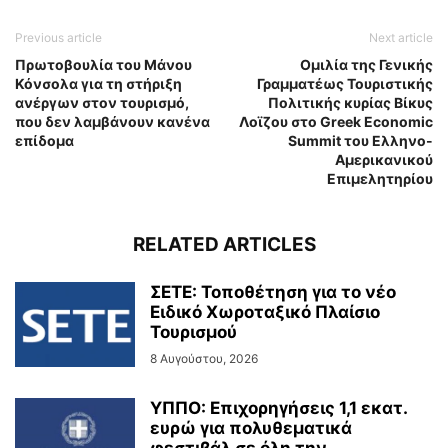
Previous article
Next article
Πρωτοβουλία του Μάνου
Ομιλία της Γενικής
Κόνσολα για τη στήριξη
Γραμματέως Τουριστικής
ανέργων στον τουρισμό,
Πολιτικής κυρίας Βίκυς
που δεν λαμβάνουν κανένα
Λοϊζου στο Greek Economic
επίδομα
Summit του Ελληνο-
Αμερικανικού
Επιμελητηρίου
RELATED ARTICLES
ΣΕΤΕ: Τοποθέτηση για το νέο
Ειδικό Χωροταξικό Πλαίσιο
Τουρισμού
8 Αυγούστου, 2026
ΥΠΠΟ: Επιχορηγήσεις 1,1 εκατ.
ευρώ για πολυθεματικά
φεστιβάλ σε όλη την...