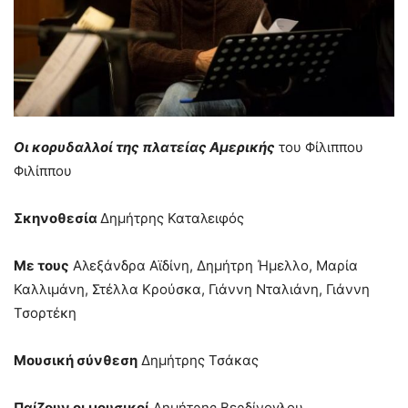
Οι κορυδαλλοί της πλατείας Αμερικής
του Φίλιππου
Φιλίππου
Σκηνοθεσία
Δημήτρης Καταλειφός
Με τους
Αλεξάνδρα Αϊδίνη, Δημήτρη Ήμελλο, Μαρία
Καλλιμάνη, Στέλλα Κρούσκα, Γιάννη Νταλιάνη, Γιάννη
Τσορτέκη
Μουσική σύνθεση
Δημήτρης Τσάκας
Παίζουν οι μουσικοί
Δημήτρης Βερδίνογλου