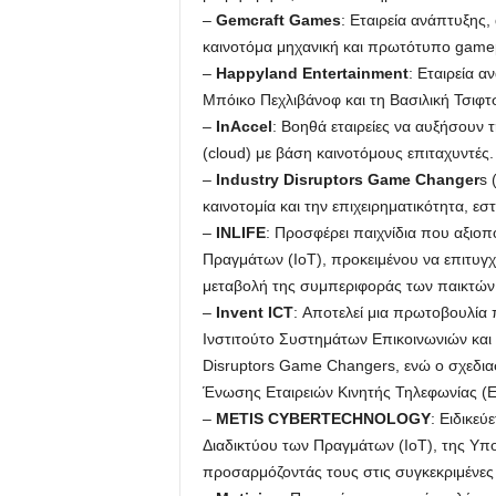
–
Gemcraft
Games
: Εταιρεία ανάπτυξης,
καινοτόμα μηχανική και πρωτότυπο gamep
–
Happyland
Entertainment
: Εταιρεία 
Μπόικο Πεχλιβάνοφ και τη Βασιλική Τσιφτσ
–
InAccel
: Βοηθά εταιρείες να αυξήσουν
(cloud) με βάση καινοτόμους επιταχυντές.
–
Industry Disruptors Game Changer
s 
καινοτομία και την επιχειρηματικότητα, εστ
–
INLIFE
: Προσφέρει παιχνίδια που αξιοπ
Πραγμάτων (ΙοΤ), προκειμένου να επιτυγχ
μεταβολή της συμπεριφοράς των παικτών
–
Invent ICT
: Αποτελεί μια πρωτοβουλία
Ινστιτούτο Συστημάτων Επικοινωνιών και
Disruptors Game Changers, ενώ ο σχεδιασ
Ένωσης Εταιρειών Κινητής Τηλεφωνίας (
–
METIS CYBERTECHNOLOGY
: Ειδικεύ
Διαδικτύου των Πραγμάτων (ΙοΤ), της Υπ
προσαρμόζοντάς τους στις συγκεκριμένες 