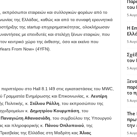
Παρά
του
, εκπρόσωποι εταιρειών και συλλογικών φορέων από το
5 Αυγ
ινωνίας της Ελλάδας, καθώς και από τα συναφή ερευνητικά
οστήριξης της startup επιχειρηματικότητας, ολοκλήρωσαν
Η Em
Ελλ
υναντήσεις με επενδυτές και στελέχη ξένων εταιριών, που
τον κεντρικό χώρο της έκθεσης, όσο και εκείνο που
5 Αυγ
4 Years From Now» (4YFN).
Σχέδ
τον
5 Αυγ
Ξενο
παρά
ύ περιπτέρου στο Hall 8.1 I49 στις εγκαταστάσεις του MWC,
το π
ύ Γραμματέα Ενημέρωσης και Επικοινωνίας, κ.
Λευτέρη
5 Αυγ
ς Πολιτικής, κ.
Στέλιου Ράλλη
, του εκπροσώπου της
Ταχυδρομείων κ.
Δημητρίου Κουρμπάση
, του
The 
.
Παναγιώτη Αθανασιάδη
, του συμβούλου της Υπουργού
πρωτ
την 
ας και πληροφορικής κ.
Πάνου Οπλοποιού
, της
Πρεσβείας της Ελλάδας στη Μαδρίτη κας
Άλιας
5 Αυγ