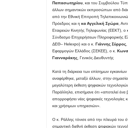
Παπασωτηρίου
, και του Συμβούλου Τύπ
άλλων σημαντικών εκπροσώπων από διάφο
από την Εθνική Επιτροπή Τηλεπικοινωνιώ
Πρόεδρος και η
κα Αγγελική Σγώρα
, Αν
Εταιρειών Κινητής Τηλεφωνίας (ΕΕΚΤ), ο 
Σύνδεσμο Επιχειρήσεων Πληροφορικής Ελ
ΔΕΘ– Helexpo) και o κ.
Γιάννης Σύρρος
,
Εφαρμογών Ελλάδος (ΣΕΚΕΕ), ο κ.
Κωνσ
Γιανναράκης
, Γενικός Διευθυντής
Κατά τη διάρκεια των επίσημων εγκαινίων
αναφέρθηκε, μεταξύ άλλων, στην σημασία
μεγαλύτερη έκθεση ψηφιακών τεχνολογιών
Παράλληλα, επισήμανε ότι «αποτελεί ένα β
απορροφήσει νέες ψηφιακές τεχνολογίες κ
και χρήσιμων υπηρεσιών».
Ο κ. Ράλλης τόνισε από την πλευρά του ό
σημαντική διεθνή έκθεση ψηφιακών τεχνολ