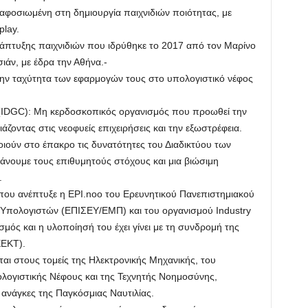
 αφοσιωμένη στη δημιουργία παιχνιδιών ποιότητας, με
lay.
ανάπτυξης παιχνιδιών που ιδρύθηκε το 2017 από τον Μαρίνο
ιάν, με έδρα την Αθήνα.-
 την ταχύτητα των εφαρμογών τους στο υπολογιστικό νέφος
(IDGC): Mη κερδοσκοπικός οργανισμός που προωθεί την
ιάζοντας στις νεοφυείς επιχειρήσεις και την εξωστρέφεια.
οιούν στο έπακρο τις δυνατότητες του Διαδικτύου των
άνουμε τους επιθυμητούς στόχους και μια βιώσιμη
.
 που ανέπτυξε η EPI.noo του Ερευνητικού Πανεπιστημιακού
 Υπολογιστών (ΕΠΙΣΕΥ/ΕΜΠ) και του οργανισμού Industry
μός και η υλοποίησή του έχει γίνει με τη συνδρομή της
ΕΕΚΤ).
εται στους τομείς της Ηλεκτρονικής Μηχανικής, του
ολογιστικής Νέφους και της Τεχνητής Νοημοσύνης,
ανάγκες της Παγκόσμιας Ναυτιλίας.