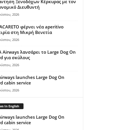
άντηση Ξενοδόχων Κέρκυρας με τον
υνομικό Διευθυντή
ούστου, 2026
ACARETO φέρνει νέα aperitivo
ιρία στη Μικρή Βενετία
ούστου, 2026
A Airways λανσάρει το Large Dog On
d για σκύλους
ούστου, 2026
Airways launches Large Dog On
d cabin service
ούστου, 2026
s In English
Airways launches Large Dog On
d cabin service
ούστου, 2026