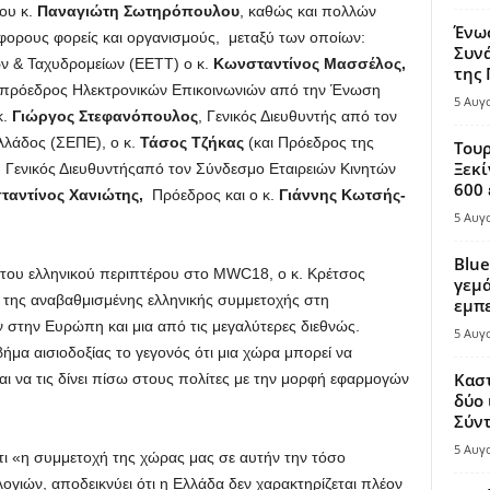
ου κ.
Παναγιώτη Σωτηρόπουλου
, καθώς και πολλών
Ένω
ρους φορείς και οργανισμούς, μεταξύ των οποίων:
Συνά
ν & Ταχυδρομείων (ΕΕΤΤ) o κ.
Κωνσταντίνος Μασσέλος,
της
τιπρόεδρος Ηλεκτρονικών Επικοινωνιών από την Ένωση
5 Αυγ
κ.
Γιώργος Στεφανόπουλος
, Γενικός Διευθυντής από τον
λάδος (ΣΕΠΕ), o κ.
Τάσος Τζήκας
(και Πρόεδρος της
Τουρ
Ξεκί
 Γενικός Διευθυντήςαπό τον Σύνδεσμο Εταιρειών Κινητών
600 
ταντίνος Χανιώτης,
Πρόεδρος και ο κ.
Γιάννης Κωτσής-
5 Αυγ
Blue
 του ελληνικού περιπτέρου στο MWC18, o κ. Κρέτσος
γεμά
 της αναβαθμισμένης ελληνικής συμμετοχής στη
εμπε
 στην Ευρώπη και μια από τις μεγαλύτερες διεθνώς.
5 Αυγ
ήμα αισιοδοξίας το γεγονός ότι μια χώρα μπορεί να
Καστ
αι να τις δίνει πίσω στους πολίτες με την μορφή εφαρμογών
δύο 
Σύντ
5 Αυγ
τι «η συμμετοχή της χώρας μας σε αυτήν την τόσο
ογιών, αποδεικνύει ότι η Ελλάδα δεν χαρακτηρίζεται πλέον