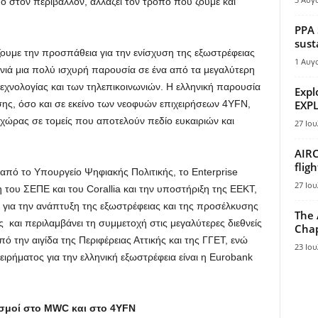
ό στον περιβάλλον, αλλάζει τον τρόπο που ζούμε και
PPA 
sust
ίζουμε την προσπάθεια για την ενίσχυση της εξωστρέφειας
1 Αυγ
ονιά μια πολύ ισχυρή παρουσία σε ένα από τα μεγαλύτερη
εχνολογίας και των τηλεπικοινωνιών. Η ελληνική παρουσία
Expl
σης, όσο και σε εκείνο των νεοφυών επιχειρήσεων 4YFN,
EXPL
ς χώρας σε τομείς που αποτελούν πεδίο ευκαιριών και
27 Ιου
AIRC
flig
από το Υπουργείο Ψηφιακής Πολιτικής, το Enterprise
27 Ιου
 του ΣΕΠΕ και του Corallia και την υποστήριξη της ΕΕΚΤ,
 για την ανάπτυξη της εξωστρέφειας και της προσέλκυσης
The 
 και περιλαμβάνει τη συμμετοχή στις μεγαλύτερες διεθνείς
Chap
ό την αιγίδα της Περιφέρειας Αττικής και της ΓΓΕΤ, ενώ
23 Ιου
ιρήματος για την ελληνική εξωστρέφεια είναι η Eurobank
ισμοί στο MWC και στο 4YFN