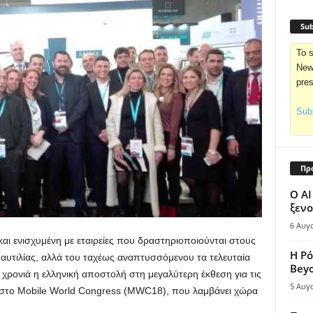
Sub
To s
News
pre
Subs
Πρ
Ο AI
ξενο
6 Αυγ
αι ενισχυμένη με εταιρείες που δραστηριοποιούνται στους
Η Ρό
Ναυτιλίας, αλλά του ταχέως αναπτυσσόμενου τα τελευταία
Bey
χρονιά η ελληνική αποστολή στη μεγαλύτερη έκθεση για τις
5 Αυγ
ες στο Mobile World Congress (MWC18), που λαμβάνει χώρα