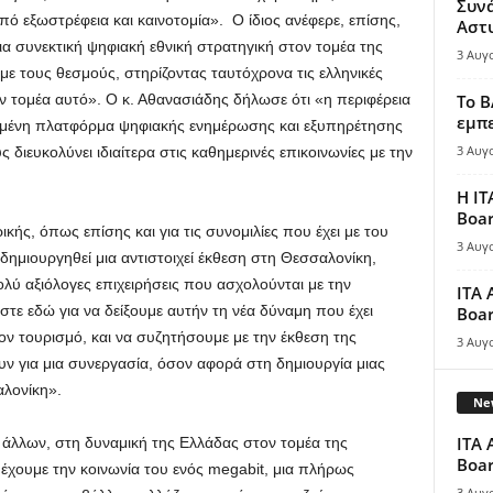
Συν
πό εξωστρέφεια και καινοτομία». Ο ίδιος ανέφερε, επίσης,
Αστ
α συνεκτική ψηφιακή εθνική στρατηγική στον τομέα της
3 Αυγ
με τους θεσμούς, στηρίζοντας ταυτόχρονα τις ελληνικές
ν τομέα αυτό». Ο κ. Αθανασιάδης δήλωσε ότι «η περιφέρεια
Το B
εμπε
ωμένη πλατφόρμα ψηφιακής ενημέρωσης και εξυπηρέτησης
3 Αυγ
υς διευκολύνει ιδιαίτερα στις καθημερινές επικοινωνίες με την
Η IT
Boar
κής, όπως επίσης και για τις συνομιλίες που έχει με του
3 Αυγ
δημιουργηθεί μια αντιστοιχεί έκθεση στη Θεσσαλονίκη,
ολύ αξιόλογες επιχειρήσεις που ασχολούνται με την
ITA 
αστε εδώ για να δείξουμε αυτήν τη νέα δύναμη που έχει
Boar
ν τουρισμό, και να συζητήσουμε με την έκθεση της
3 Αυγ
ν για μια συνεργασία, όσον αφορά στη δημιουργία μιας
αλονίκη».
New
ITA 
 άλλων, στη δυναμική της Ελλάδας στον τομέα της
Boar
έχουμε την κοινωνία του ενός megabit, μια πλήρως
3 Αυγ