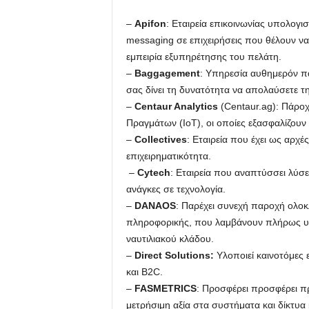
–
Apifon
: Εταιρεία επικοινωνίας υπολογισ
messaging σε επιχειρήσεις που θέλουν να
εμπειρία εξυπηρέτησης του πελάτη.
–
Baggagement
: Υπηρεσία αυθημερόν 
σας δίνει τη δυνατότητα να απολαύσετε τ
–
Centaur Analytics
(Centaur.ag): Πάροχ
Πραγμάτων (ΙοΤ), οι οποίες εξασφαλίζουν
–
Collectives
: Εταιρεία που έχει ως αρχές
επιχειρηματικότητα.
–
Cytech
: Εταιρεία που αναπτύσσει λύσε
ανάγκες σε τεχνολογία.
–
DANAOS
: Παρέχει συνεχή παροχή ολ
πληροφορικής, που λαμβάνουν πλήρως υπόψ
ναυτιλιακού κλάδου.
–
Direct Solutions:
Υλοποιεί καινοτόμες
και B2C.
–
FASMETRICS
: Προσφέρει προσφέρει π
μετρήσιμη αξία στα συστήματα και δίκτυα