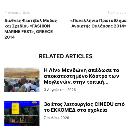
Previous article
Next article
Διεθνές Φεστιβάλ Μόδας
«Πανελλήνιο Πρωτάθλημα
και Σχεδίου «FASHION
Ανοικτής Θαλάσσης 2014»
MARINE FEST», GREECE
2014
RELATED ARTICLES
Η Λίνα Μενδώνη απέδωσε το
αποκατεστημένο Κάστρο των
Μογλενών, στην τοπική...
3 Αυγούστου, 2026
3ο έτος λειτουργίας CINEDU από
το ΕΚΚΟΜΕΔ στα σχολεία
7 Ιουλίου, 2026