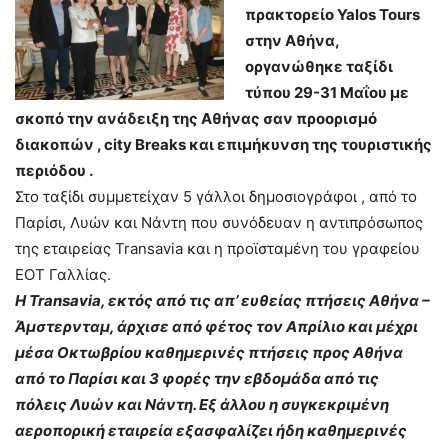
πρακτορείο Yalos Tours
στην Αθήνα,
οργανώθηκε ταξίδι
τύπου 29-31 Μαΐου με
σκοπό την ανάδειξη της Αθήνας σαν προορισμό
διακοπών , city Breaks και επιμήκυνση της τουριστικής
περιόδου .
Στο ταξίδι συμμετείχαν 5 γάλλοι δημοσιογράφοι , από το
Παρίσι, Λυών και Νάντη που συνόδευαν η αντιπρόσωπος
της εταιρείας Transavia και η προϊσταμένη του γραφείου
ΕΟΤ Γαλλίας.
Η Transavia, εκτός από τις απ’ ευθείας πτήσεις Αθήνα –
Άμστερνταμ, άρχισε από φέτος τον Απρίλιο και μέχρι
μέσα Οκτωβρίου καθημερινές πτήσεις προς Αθήνα
από το Παρίσι και 3 φορές την εβδομάδα από τις
πόλεις Λυών και Νάντη. Εξ άλλου η συγκεκριμένη
αεροπορική εταιρεία εξασφαλίζει ήδη καθημερινές