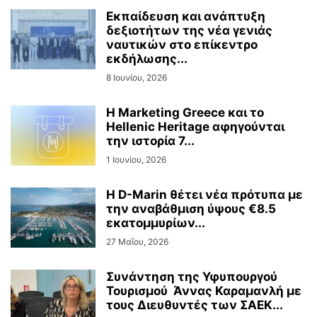
Εκπαίδευση και ανάπτυξη
δεξιοτήτων της νέα γενιάς
ναυτικών στο επίκεντρο
εκδήλωσης...
8 Ιουνίου, 2026
Η Marketing Greece και το
Hellenic Heritage αφηγούνται
την ιστορία 7...
1 Ιουνίου, 2026
Η D-Marin θέτει νέα πρότυπα με
την αναβάθμιση ύψους €8.5
εκατομμυρίων...
27 Μαΐου, 2026
Συνάντηση της Υφυπουργού
Τουρισμού Άννας Καραμανλή με
τους Διευθυντές των ΣΑΕΚ...