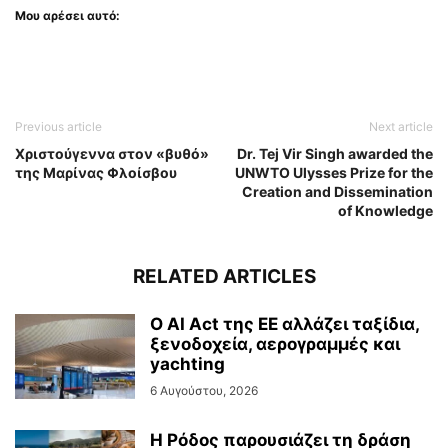
Μου αρέσει αυτό:
Previous article
Next article
Χριστούγεννα στον «βυθό»
Dr. Tej Vir Singh awarded the
της Μαρίνας Φλοίσβου
UNWTO Ulysses Prize for the
Creation and Dissemination
of Knowledge
RELATED ARTICLES
Ο AI Act της ΕΕ αλλάζει ταξίδια,
ξενοδοχεία, αερογραμμές και
yachting
6 Αυγούστου, 2026
Η Ρόδος παρουσιάζει τη δράση