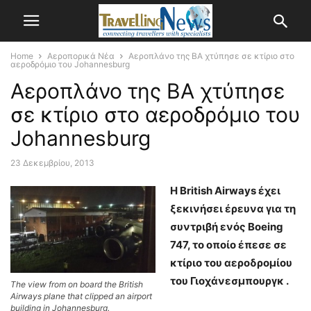
Home
Αεροπορικά Νέα
Αεροπλάνο της ΒΑ χτύπησε σε κτίριο στο
αεροδρόμιο του Johannesburg
Αεροπλάνο της ΒΑ χτύπησε
σε κτίριο στο αεροδρόμιο του
Johannesburg
23 Δεκεμβρίου, 2013
Η British Airways έχει
ξεκινήσει έρευνα για τη
συντριβή ενός Boeing
747, το οποίο έπεσε σε
κτίριο του αεροδρομίου
του Γιοχάνεσμπουργκ .
The view from on board the British
Airways plane that clipped an airport
building in Johannesburg.