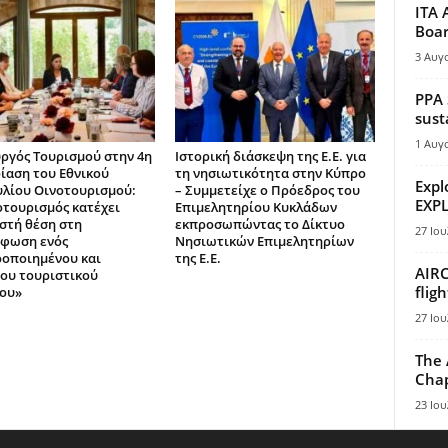
ITA 
Boar
3 Αυγ
PPA 
sust
1 Αυγ
ργός Τουρισμού στην 4η
Ιστορική διάσκεψη της Ε.Ε. για
ίαση του Εθνικού
τη νησιωτικότητα στην Κύπρο
Expl
λίου Οινοτουρισμού:
– Συμμετείχε ο Πρόεδρος του
EXPL
οτουρισμός κατέχει
Επιμελητηρίου Κυκλάδων
στή θέση στη
εκπροσωπώντας το Δίκτυο
27 Ιου
φωση ενός
Νησιωτικών Επιμελητηρίων
οποιημένου και
της Ε.Ε.
AIRC
ου τουριστικού
flig
ου»
27 Ιου
The 
Chap
23 Ιου