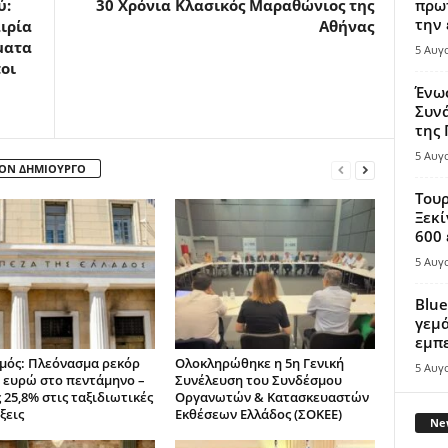
ύ:
30 Χρόνια Κλασικός Μαραθώνιος της
πρωτ
την 
ιρία
Αθήνας
ματα
5 Αυγ
οι
Ένω
Συνά
της
5 Αυγ
ΤΟΝ ΔΗΜΙΟΥΡΓΟ
Τουρ
Ξεκί
600 
5 Αυγ
Blue
γεμά
εμπε
μός: Πλεόνασμα ρεκόρ
Ολοκληρώθηκε η 5η Γενική
5 Αυγ
σ. ευρώ στο πεντάμηνο –
Συνέλευση του Συνδέσμου
 25,8% στις ταξιδιωτικές
Οργανωτών & Κατασκευαστών
ξεις
Εκθέσεων Ελλάδος (ΣΟΚΕΕ)
New