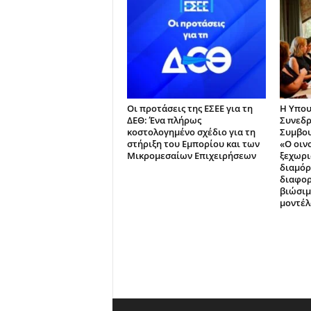
Οι προτάσεις της ΕΣΕΕ για τη
Η Υπου
ΔΕΘ: Ένα πλήρως
Συνεδρ
κοστολογημένο σχέδιο για τη
Συμβου
στήριξη του Εμπορίου και των
«Ο οιν
Μικρομεσαίων Επιχειρήσεων
ξεχωρι
διαμόρ
διαφορ
βιώσιμ
μοντέλ