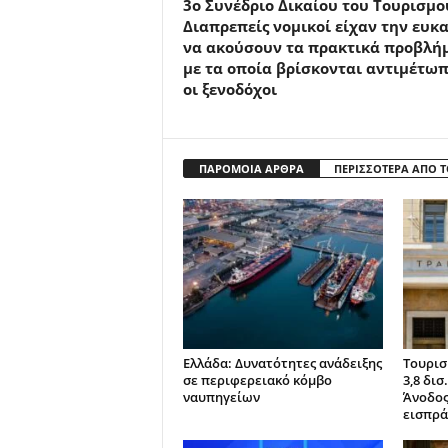
3ο Συνέδριο Δικαίου του Τουρισμο
Διαπρεπείς νομικοί είχαν την ευκα
να ακούσουν τα πρακτικά προβλή
με τα οποία βρίσκονται αντιμέτωπ
οι ξενοδόχοι
ΠΑΡΟΜΟΙΑ ΑΡΘΡΑ
ΠΕΡΙΣΣΟΤΕΡΑ ΑΠΟ 
Ελλάδα: Δυνατότητες ανάδειξης
Τουρισ
σε περιφερειακό κόμβο
3,8 δι
ναυπηγείων
Άνοδος
εισπρά