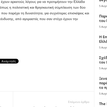
υ, έχουν αρκετούς λόγους για να προτιμήσουν την Ελλάδα
5 Αυγ
 όπως η πολιτιστική και θρησκευτική σύμπλευση των δύο
 που παρέχει τη δυνατότητα, για συχνότερες επισκέψεις και
Παρά
πένδυσης, από αγοραστές που σαν στόχο έχουν την
του
5 Αυγ
Η Em
Ελλ
5 Αυγ
Σχέδ
τον
5 Αυγ
Ξενο
παρά
το π
5 Αυγ
Επόμενο άρθρο
The 