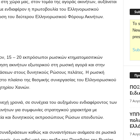
στη χώρα μας, στον τομέα της αγοράς ακινήτων, αυξάνεται
ι με ενδιαφέρον η πρωτοβουλία του Ελληνορωσικού
Sub
νωση του δεύτερου Ελληνορωσικού Φόρουμ Ακινήτων.
To s
News
pre
Subs
ον, 15 – 20 εκπρόσωποι ρωσικών κτηματομεσιτικών
ληση ακινήτων εξωτερικού στη ρωσική αγορά και στην
άσεων στους δυνητικούς Ρώσους πελάτες. Η ρωσική
Πρ
 στο πλαίσιο της θεσμικής συνεργασίας του Ελληνορωσικού
ΠΟΞ:
ητηρίου Χανιών.
Ειδι
7 Αυγ
νεχή χρονιά, σε συνέχεια του αυξημένου ενδιαφέροντος των
κινήτων για συμφωνίες στρατηγικού χαρακτήρα με
ΥΠΠΟ
φεία και δυνητικούς εκπροσώπους Ρώσων επενδυτών.
πολυ
Ελλά
 συνεδριάσεων καθώς και συναντήσεων ανάμεσα σε ρωσικά
7 Αυγ
ρείς, έχει τεθεί υπό την αιγίδα της Πρεσβείας της Ρωσίας