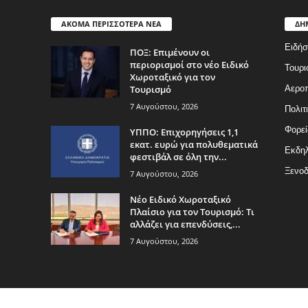
ΑΚΟΜΑ ΠΕΡΙΣΣΟΤΕΡΑ ΝΕΑ
ΔΗ
Ειδήσ
ΠΟΞ: Επιμένουν οι
περιορισμοί στο νέο Ειδικό
Τουρι
Χωροταξικό για τον
Τουρισμό
Αερο
7 Αυγούστου, 2026
Πολιτ
Φορεί
ΥΠΠΟ: Επιχορηγήσεις 1,1
εκατ. ευρώ για πολυθεματικά
Εκδη
φεστιβάλ σε όλη την...
Ξενοδ
7 Αυγούστου, 2026
Νέο Ειδικό Χωροταξικό
Πλαίσιο για τον Τουρισμό: Τι
αλλάζει για επενδύσεις,...
7 Αυγούστου, 2026