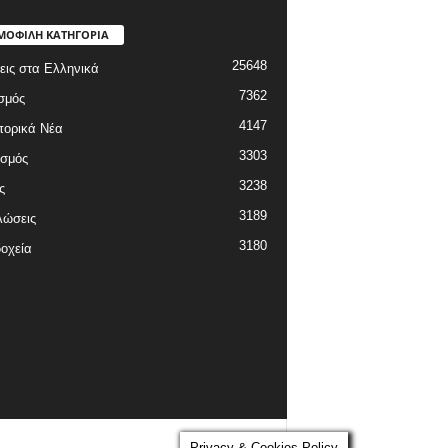
ΜΟΦΙΛΗ ΚΑΤΗΓΟΡΙΑ
25648
εις στα Ελληνικά
7362
σμός
4147
πορικά Νέα
3303
ισμός
3238
ς
3189
λώσεις
3180
οχεία
Privacy & Cookies Policy