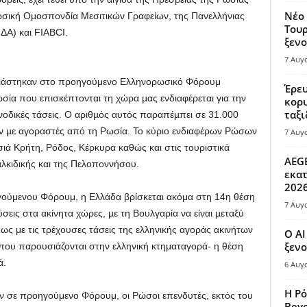
Νέο 
Ρωσική Ομοσπονδία Μεσιτικών Γραφείων, της Πανελλήνιας
Τουρ
ΔΑ) και FIABCI.
ξενο
7 Αυγ
σιάστηκαν στο προηγούμενο Ελληνορωσικό Φόρουμ
Έρευ
ία που επισκέπτονται τη χώρα µας ενδιαφέρεται για την
κορυ
ταξι
νοδικές τάσεις. Ο αριθµός αυτός παραπέµπει σε 31.000
ν µε αγοραστές από τη Ρωσία. Το κύριο ενδιαφέρων Ρώσων
7 Αυγ
ιά Κρήτη, Ρόδος, Κέρκυρα καθώς και στις τουριστικά
AEGE
λκιδικής και της Πελοποννήσου.
εκατ
202
ύμενου Φόρουμ, η Ελλάδα βρίσκεται ακόμα στη 14η θέση
7 Αυγ
δύσεις στα ακίνητα χώρες, µε τη Βουλγαρία να είναι µεταξύ
 με τις τρέχουσες τάσεις της ελληνικής αγοράς ακινήτων
Ο AI
ξενο
 που παρουσιάζονται στην ελληνική κτηματαγορά- η θέση
ά.
6 Αυγ
Η Ρό
 σε προηγούμενο Φόρουμ, οι Ρώσοι επενδυτές, εκτός του
Bey