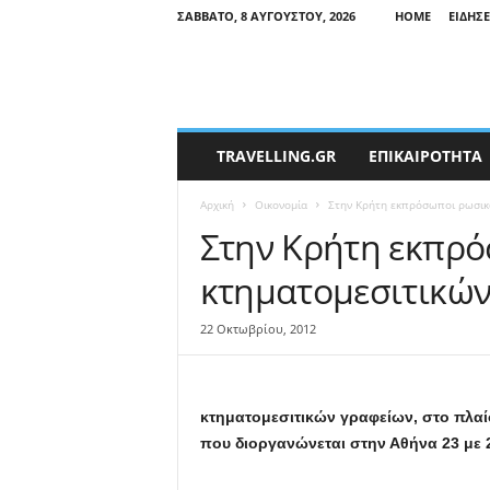
ΣΆΒΒΑΤΟ, 8 ΑΥΓΟΎΣΤΟΥ, 2026
HOME
ΕΙΔΉΣΕ
T
TRAVELLING.GR
ΕΠΙΚΑΙΡΟΤΗΤΑ
r
a
Αρχική
Οικονομία
Στην Κρήτη εκπρόσωποι ρωσικ
v
e
Στην Κρήτη εκπρ
l
κτηματομεσιτικώ
l
i
n
22 Οκτωβρίου, 2012
g
N
e
w
κτηματομεσιτικών γραφείων, στο πλα
s
που διοργανώνεται στην Αθήνα 23 με 