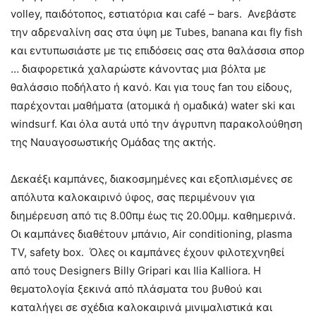
volley, παιδότοπος, εστιατόρια και café – bars. Ανεβάστε
την αδρεναλίνη σας στα ύψη με Tubes, banana και fly fish
και εντυπωσιάστε με τις επιδόσεις σας στα θαλάσσια σπορ
… διαφορετικά χαλαρώστε κάνοντας μια βόλτα με
θαλάσσιο ποδήλατο ή κανό. Και για τους fan του είδους,
παρέχονται μαθήματα (ατομικά ή ομαδικά) water ski και
windsurf. Και όλα αυτά υπό την άγρυπνη παρακολούθηση
της Ναυαγοσωστικής Ομάδας της ακτής.
Δεκαέξι καμπάνες, διακοσμημένες και εξοπλισμένες σε
απόλυτα καλοκαιρινό ύφος, σας περιμένουν για
διημέρευση από τις 8.00πμ έως τις 20.00μμ. καθημερινά.
Οι καμπάνες διαθέτουν μπάνιο, Air conditioning, plasma
TV, safety box. Όλες οι καμπάνες έχουν φιλοτεχνηθεί
από τους Designers Billy Gripari και Ilia Kalliora. Η
θεματολογία ξεκινά από πλάσματα του βυθού και
καταλήγει σε σχέδια καλοκαιρινά μινιμαλιστικά και