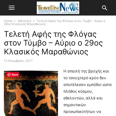
Home
Αθλητικά
Τελετή Αφής της Φλόγας στον Τύμβο – Αύριο ο
29ος Κλασικός Μαραθώνιος
Τελετή Αφής της Φλόγας
στον Τύμβο – Αύριο ο 29ος
Κλασικός Μαραθώνιος
13 Νοεμβρίου, 2011
Η απειλή της βροχής και
Save
το τσουχτερό κρύο δεν
αποτέλεσαν εμπόδιο ώστε
πλήθος κόσμου,
εθελοντών, αλλά και
σημαντικών
προσωπικοτήτων να