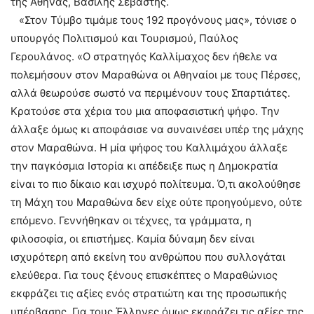
της Αθήνας, Βασίλης Σεβαστής.
«Στον Τύμβο τιμάμε τους 192 προγόνους μας», τόνισε ο
υπουργός Πολιτισμού και Τουρισμού, Παύλος
Γερουλάνος. «Ο στρατηγός Καλλίμαχος δεν ήθελε να
πολεμήσουν στον Μαραθώνα οι Αθηναίοι με τους Πέρσες,
αλλά θεωρούσε σωστό να περιμένουν τους Σπαρτιάτες.
Κρατούσε στα χέρια του μια αποφασιστική ψήφο. Την
άλλαξε όμως κι αποφάσισε να συναινέσει υπέρ της μάχης
στον Μαραθώνα. Η μία ψήφος του Καλλιμάχου άλλαξε
την παγκόσμια Ιστορία κι απέδειξε πως η Δημοκρατία
είναι το πιο δίκαιο και ισχυρό πολίτευμα. Ό,τι ακολούθησε
τη Μάχη του Μαραθώνα δεν είχε ούτε προηγούμενο, ούτε
επόμενο. Γεννήθηκαν οι τέχνες, τα γράμματα, η
φιλοσοφία, οι επιστήμες. Καμία δύναμη δεν είναι
ισχυρότερη από εκείνη του ανθρώπου που συλλογάται
ελεύθερα. Για τους ξένους επισκέπτες ο Μαραθώνιος
εκφράζει τις αξίες ενός στρατιώτη και της προσωπικής
υπέρβασης. Για τους Έλληνες όμως εκφράζει τις αξίες της