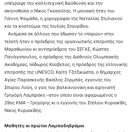
υπέγραψε την καλλιτεχνική διεύθυνση και την
σκηνοθεσία ο Νίκος Γκεσούλης. Η μουσική ήταν του
Γιάννη Ψειμάδα, η χορογραφία της Ναταλίας Στυλιανού
και τα κοστούμια της Ιουλίας Σταυρίδου.
Ανάμεσα σε άλλους που έδωσαν το «παρών» στην
τελετή ήταν ο πρόεδρος της οργανωτικής επιτροπής του
Μαραθωνίου κι αντιπρόεδρος του ΣΕΓΑΣ, Κώστας
Πανάγοπουλος, ο πρόεδρος της Διεθνούς Ολυμπιακής
Ακαδημίας, Ισίδωρος Κούβελος, η πρόεδρος της ελληνικής
επιτροπής της UNESCO, Καίτη Τζιτζικώστα, ο δήμαρχος
Αγίας Παρασκευής Βασίλης Ζορμπάς, εγγονός του
Σπύρου Λούη, ο γιος του βαλκανιονίκη και ειρηνιστή
Γρηγόρη Λαμπράκη –στον οποίο είναι αφιερωμένος ο
29ος ΚΜΑ – Γρηγόρης κι ο εγγονός του Στέλιου Κυριακίδη,
Νίκος Κυριακίδης.
Μαθητές οι πρώτοι Λαμπαδηδρόμοι