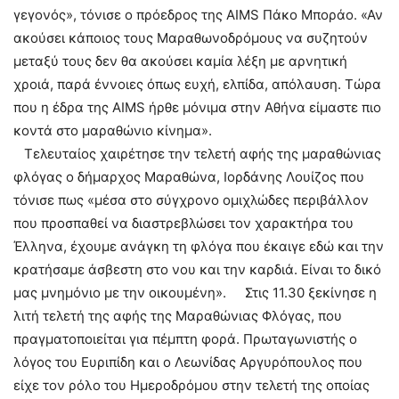
γεγονός», τόνισε ο πρόεδρος της AIMS Πάκο Μποράο. «Αν
ακούσει κάποιος τους Μαραθωνοδρόμους να συζητούν
μεταξύ τους δεν θα ακούσει καμία λέξη με αρνητική
χροιά, παρά έννοιες όπως ευχή, ελπίδα, απόλαυση. Τώρα
που η έδρα της AIMS ήρθε μόνιμα στην Αθήνα είμαστε πιο
κοντά στο μαραθώνιο κίνημα».
Τελευταίος χαιρέτησε την τελετή αφής της μαραθώνιας
φλόγας ο δήμαρχος Μαραθώνα, Ιορδάνης Λουίζος που
τόνισε πως «μέσα στο σύγχρονο ομιχλώδες περιβάλλον
που προσπαθεί να διαστρεβλώσει τον χαρακτήρα του
Έλληνα, έχουμε ανάγκη τη φλόγα που έκαιγε εδώ και την
κρατήσαμε άσβεστη στο νου και την καρδιά. Είναι το δικό
μας μνημόνιο με την οικουμένη». Στις 11.30 ξεκίνησε η
λιτή τελετή της αφής της Μαραθώνιας Φλόγας, που
πραγματοποιείται για πέμπτη φορά. Πρωταγωνιστής ο
λόγος του Ευριπίδη και ο Λεωνίδας Αργυρόπουλος που
είχε τον ρόλο του Ημεροδρόμου στην τελετή της οποίας