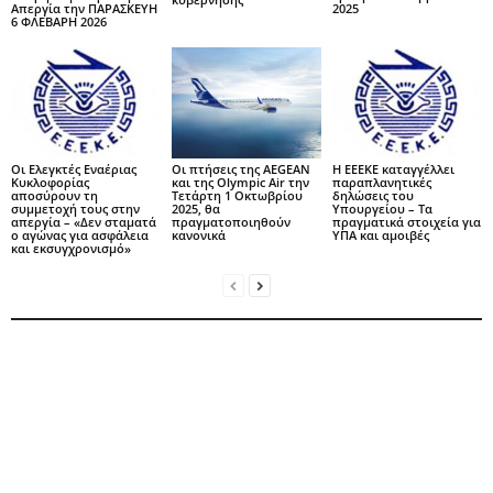
Απεργία την ΠΑΡΑΣΚΕΥΗ
2025
6 ΦΛΕΒΑΡΗ 2026
Οι Ελεγκτές Εναέριας
Οι πτήσεις της AEGEAN
Η ΕΕΕΚΕ καταγγέλλει
Κυκλοφορίας
και της Olympic Air την
παραπλανητικές
αποσύρουν τη
Τετάρτη 1 Οκτωβρίου
δηλώσεις του
συμμετοχή τους στην
2025, θα
Υπουργείου – Τα
απεργία – «Δεν σταματά
πραγματοποιηθούν
πραγματικά στοιχεία για
ο αγώνας για ασφάλεια
κανονικά
ΥΠΑ και αμοιβές
και εκσυγχρονισμό»