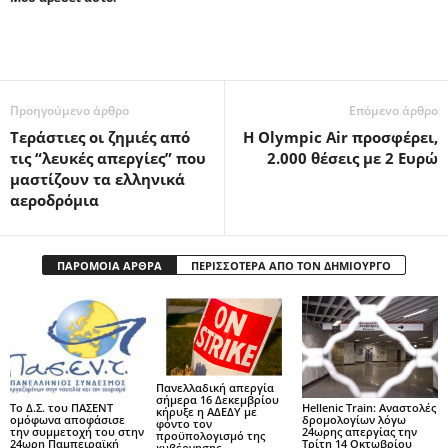
Προηγούμενο άρθρο
Επόμενο άρθρο
Τεράστιες οι ζημιές από
H Olympic Air προσφέρει,
τις “λευκές απεργίες” που
2.000 θέσεις με 2 Ευρώ
μαστίζουν τα ελληνικά
αεροδρόμια
ΠΑΡΟΜΟΙΑ ΑΡΘΡΑ
ΠΕΡΙΣΣΟΤΕΡΑ ΑΠΟ ΤΟΝ ΔΗΜΙΟΥΡΓΟ
Πανελλαδική απεργία
σήμερα 16 Δεκεμβρίου
Το Δ.Σ. του ΠΑΣΕΝΤ
Hellenic Train: Αναστολές
κήρυξε η ΑΔΕΔΥ με
ομόφωνα αποφάσισε
δρομολογίων λόγω
φόντο τον
την συμμετοχή του στην
24ωρης απεργίας την
προϋπολογισμό της
24ωρη Παμπειραϊκή
Τρίτη 14 Οκτωβρίου
κυβέρνησης