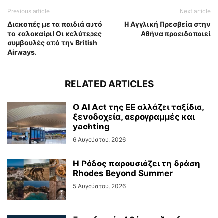
Previous article
Next article
Διακοπές με τα παιδιά αυτό
H Αγγλική Πρεσβεία στην
το καλοκαίρι! Οι καλύτερες
Αθήνα προειδοποιεί
συμβουλές από την British
Airways.
RELATED ARTICLES
Ο AI Act της ΕΕ αλλάζει ταξίδια,
ξενοδοχεία, αερογραμμές και
yachting
6 Αυγούστου, 2026
Η Ρόδος παρουσιάζει τη δράση
Rhodes Beyond Summer
5 Αυγούστου, 2026