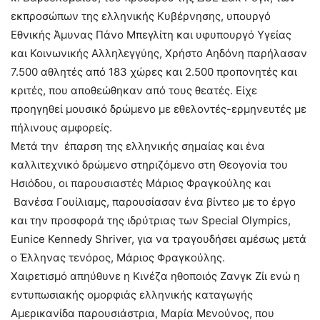
εκπροσώπων της ελληνικής Κυβέρνησης, υπουργό
Εθνικής Άμυνας Πάνο Μπεγλίτη και υφυπουργό Υγείας
και Κοινωνικής Αλληλεγγύης, Χρήστο Αηδόνη παρήλασαν
7.500 αθλητές από 183 χώρες και 2.500 προπονητές και
κριτές, που αποθεώθηκαν από τους θεατές. Είχε
προηγηθεί μουσικό δρώμενο με εθελοντές-ερμηνευτές με
πήλινους αμφορείς.
Μετά την έπαρση της ελληνικής σημαίας και ένα
καλλιτεχνικό δρώμενο στηριζόμενο στη Θεογονία του
Ησιόδου, οι παρουσιαστές Μάριος Φραγκούλης και
Βανέσα Γουίλιαμς, παρουσίασαν ένα βίντεο με το έργο
και την προσφορά της ιδρύτριας των Special Olympics,
Eunice Kennedy Shriver, για να τραγουδήσει αμέσως μετά
ο Έλληνας τενόρος, Μάριος Φραγκούλης.
Χαιρετισμό απηύθυνε η Κινέζα ηθοποιός Ζανγκ Ζίι ενώ η
εντυπωσιακής ομορφιάς ελληνικής καταγωγής
Αμερικανίδα παρουσιάστρια, Μαρία Μενούνος, που