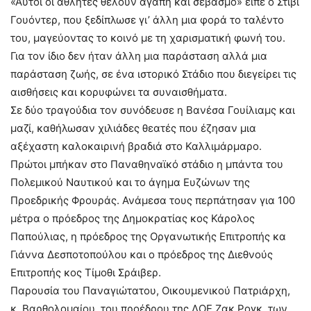
«Αυτοί οι αθλητές θέλουν αγάπη και σεβασμό» είπε ο Στίβι
Γουόντερ, που ξεδίπλωσε γι’ άλλη μια φορά το ταλέντο
του, μαγεύοντας το κοινό με τη χαρισματική φωνή του.
Για τον ίδιο δεν ήταν άλλη μια παράσταση αλλά μια
παράσταση ζωής, σε ένα ιστορικό Στάδιο που διεγείρει τις
αισθήσεις και κορυφώνει τα συναισθήματα.
Σε δύο τραγούδια τον συνόδευσε η Βανέσα Γουίλιαμς και
μαζί, καθήλωσαν χιλιάδες θεατές που έζησαν μια
αξέχαστη καλοκαιρινή βραδιά στο Καλλιμάρμαρο.
Πρώτοι μπήκαν στο Παναθηναϊκό στάδιο η μπάντα του
Πολεμικού Ναυτικού και το άγημα Ευζώνων της
Προεδρικής Φρουράς. Ανάμεσα τους περπάτησαν για 100
μέτρα ο πρόεδρος της Δημοκρατίας κος Κάρολος
Παπούλιας, η πρόεδρος της Οργανωτικής Επιτροπής κα
Γιάννα Δεσποτοπούλου και ο πρόεδρος της Διεθνούς
Επιτροπής κος Τίμοθι Σράιβερ.
Παρουσία του Παναγιώτατου, Οικουμενικού Πατριάρχη,
κ. Βαρθολομαίου, του προέδρου της ΔΟΕ Ζακ Ρογκ, των