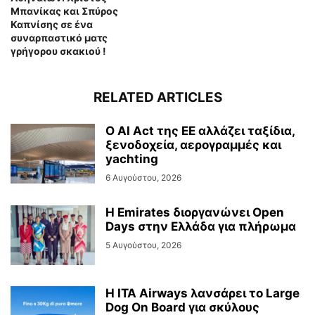
Μπανίκας και Σπύρος
Καπνίσης σε ένα
συναρπαστικό ματς
γρήγορου σκακιού !
RELATED ARTICLES
Ο AI Act της ΕΕ αλλάζει ταξίδια,
ξενοδοχεία, αερογραμμές και
yachting
6 Αυγούστου, 2026
Η Emirates διοργανώνει Open
Days στην Ελλάδα για πλήρωμα
5 Αυγούστου, 2026
Η ITA Airways λανσάρει το Large
Dog On Board για σκύλους