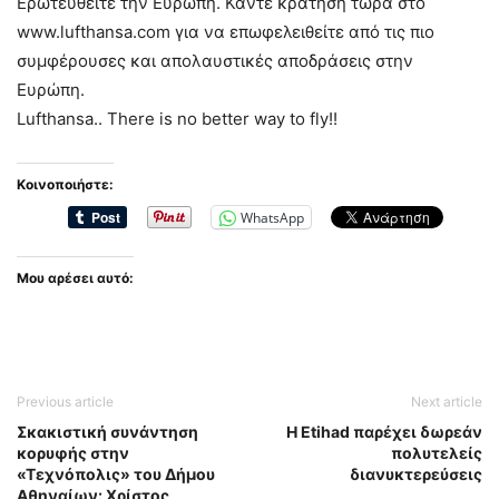
Ερωτευθείτε την Ευρώπη. Κάντε κράτηση τώρα στο
www.lufthansa.com για να επωφελειθείτε από τις πιο
συμφέρουσες και απολαυστικές αποδράσεις στην
Ευρώπη.
Lufthansa.. There is no better way to fly!!
Κοινοποιήστε:
WhatsApp
Μου αρέσει αυτό:
Previous article
Next article
Σκακιστική συνάντηση
Η Etihad παρέχει δωρεάν
κορυφής στην
πολυτελείς
«Τεχνόπολις» του Δήμου
διανυκτερεύσεις
Αθηναίων: Χρίστος