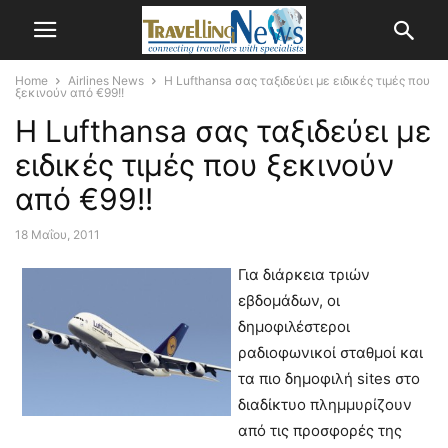
Home
Airlines News
Η Lufthansa σας ταξιδεύει με ειδικές τιμές που
ξεκινούν από €99!!
Η Lufthansa σας ταξιδεύει με
ειδικές τιμές που ξεκινούν
από €99!!
18 Μαΐου, 2011
Για διάρκεια τριών
εβδομάδων, οι
δημοφιλέστεροι
ραδιοφωνικοί σταθμοί και
τα πιο δημοφιλή sites στο
διαδίκτυο πλημμυρίζουν
από τις προσφορές της