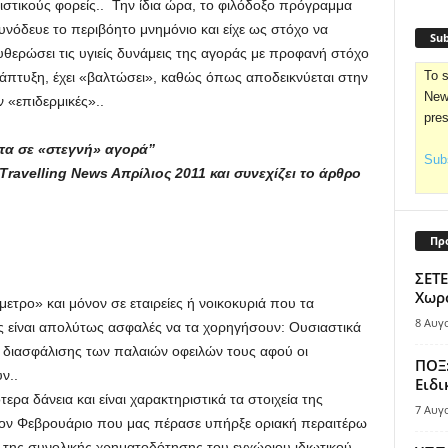
στικούς φορείς.. Την ίδια ώρα, το φιλόδοξο πρόγραμμα
νόδευε το περιβόητο μνημόνιο και είχε ως στόχο να
Sub
θερώσει τις υγιείς δυνάμεις της αγοράς με προφανή στόχο
To s
άπτυξη, έχει «βαλτώσει», καθώς όπως αποδεικνύεται στην
News
 «επιδερμικές»..
pre
α σε «στεγνή» αγορά”
Subs
ravelling News Aπρίλιος 2011 και συνεχίζει το άρθρο
Πρ
ΣΕΤΕ
Χωρο
μετρο» και μόνον σε εταιρείες ή νοικοκυριά που τα
8 Αυγ
 είναι απολύτως ασφαλές να τα χορηγήσουν: Ουσιαστικά
α διασφάλισης των παλαιών οφειλών τους αφού οι
ΠΟΞ:
ν..
Ειδι
τερα δάνεια και είναι χαρακτηριστικά τα στοιχεία της
7 Αυγ
τον Φεβρουάριο που μας πέρασε υπήρξε οριακή περαιτέρω
της συνολικής χρηματοδότησης του εγχώριου ιδιωτικού