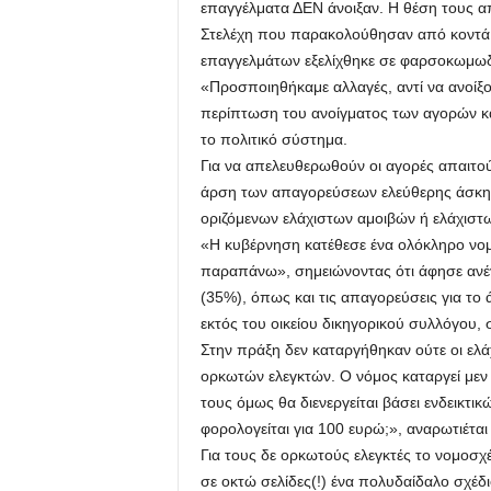
επαγγέλματα ΔΕΝ άνοιξαν. Η θέση τους απ
Στελέχη που παρακολούθησαν από κοντά 
επαγγελμάτων εξελίχθηκε σε φαρσοκωμωδ
«Προσποιηθήκαμε αλλαγές, αντί να ανοίξο
περίπτωση του ανοίγματος των αγορών κα
το πολιτικό σύστημα.
Για να απελευθερωθούν οι αγορές απαιτού
άρση των απαγορεύσεων ελεύθερης άσκησ
οριζόμενων ελάχιστων αμοιβών ή ελάχιστ
«Η κυβέρνηση κατέθεσε ένα ολόκληρο νομο
παραπάνω», σημειώνοντας ότι άφησε ανέγ
(35%), όπως και τις απαγορεύσεις για το
εκτός του οικείου δικηγορικού συλλόγου, 
Στην πράξη δεν καταργήθηκαν ούτε οι ελ
ορκωτών ελεγκτών. Ο νόμος καταργεί μεν 
τους όμως θα διενεργείται βάσει ενδεικτι
φορολογείται για 100 ευρώ;», αναρωτιέται
Για τους δε ορκωτούς ελεγκτές το νομοσχέ
σε οκτώ σελίδες(!) ένα πολυδαίδαλο σχέ