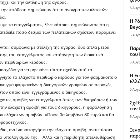
ηχεί και την αντίληψη της αγοράς.
6 Αυγ
την υπόθεση σημειώνουν ότι το άνοιγμα των κλειστών
ία.
Η Ρό
υμε τα επαγγέλματα», λένε κάποιοι, σημειώνοντας ότι η
Bey
τέδειξε πόσο δέσμιο των πελατειακών σχέσεων παραμένει
5 Αυγ
νται, σύμφωνα με στελέχη της αγοράς, δύο απλά μέτρα:
Παρά
του
ης του επαγγέλματος και κατάργηση των διοικητικά
ων περιθωρίων κέρδους.
5 Αυγ
σχέδιο για να μην κάνει τίποτε σχεδόν από τα
Η Em
γιχτο το ελάχιστο περιθώριο κέρδους για τον φαρμακοποιό
Ελλ
 άνοιγμα φαρμακείων ή δικηγορικών γραφείων σε περιοχές
5 Αυγ
στον οποίο είναι εγγεγραμμένος ο δικηγόρος.
άχιστες αμοιβές για επαγγέλματα όπως των δικηγόρων ή των
Σχέδ
την ελάχιστη αμοιβή για τους δικηγόρους, η φορολόγησή
τον
κών ελάχιστων αμοιβών. «Ποιος θα λαμβάνει 80 ευρώ και θα
5 Αυγ
 φοροτεχνικός.
Ξενο
διο, αντί να καταργήσει την ελάχιστη αμοιβή, αναπτύσσει
παρά
διο υπολογισμού της. Αλλά και η περιβόητη απελευθέρωση