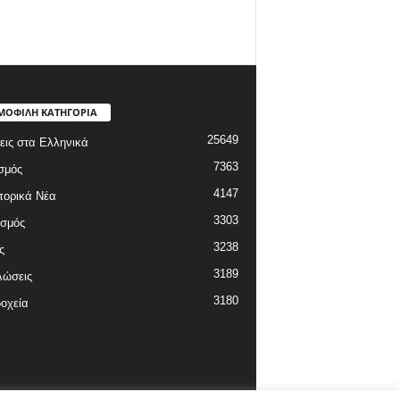
ΜΟΦΙΛΗ ΚΑΤΗΓΟΡΙΑ
25649
εις στα Ελληνικά
7363
σμός
4147
πορικά Νέα
3303
ισμός
3238
ς
3189
λώσεις
3180
οχεία