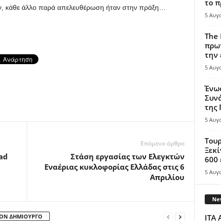
το π
ν, κάθε άλλο παρά απελευθέρωση ήταν στην πράξη…
5 Αυγ
The 
πρωτ
την 
5 Αυγ
Ένω
Συνά
της
5 Αυγ
Τουρ
Επόμενο άρθρο
Ξεκί
ad
Στάση εργασίας των Ελεγκτών
600 
Εναέριας κυκλοφορίας Ελλάδας στις 6
5 Αυγ
Απριλίου
New
ΤΟΝ ΔΗΜΙΟΥΡΓΟ
ITA 