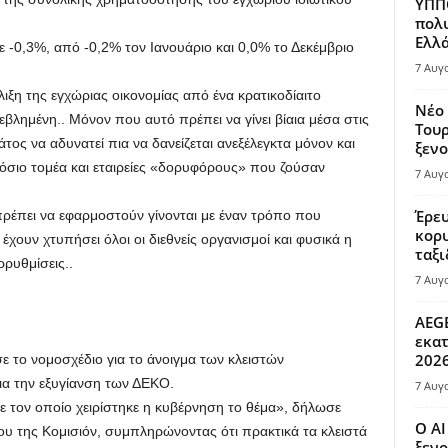
ΥΠΠΟ
πολυ
Ελλά
 -0,3%, από -0,2% τον Ιανουάριο και 0,0% το Δεκέμβριο
7 Αυγ
ιξη της εγχώριας οικονομίας από ένα κρατικοδίαιτο
Νέο 
εβλημένη.. Μόνον που αυτό πρέπει να γίνει βίαια μέσα στις
Τουρ
άτος να αδυνατεί πια να δανείζεται ανεξέλεγκτα μόνον και
ξενο
όσιο τομέα και εταιρείες «δορυφόρους» που ζούσαν
7 Αυγ
Έρευ
πρέπει να εφαρμοστούν γίνονται με έναν τρόπο που
κορυ
έχουν χτυπήσει όλοι οι διεθνείς οργανισμοί και φυσικά η
ταξι
ρρυθμίσεις..
7 Αυγ
AEGE
εκατ
202
 το νομοσχέδιο για το άνοιγμα των κλειστών
ια την εξυγίανση των ΔΕΚΟ.
7 Αυγ
ε τον οποίο χειρίστηκε η κυβέρνηση το θέμα», δήλωσε
Ο AI
ου της Κομισιόν, συμπληρώνοντας ότι πρακτικά τα κλειστά
ξενο