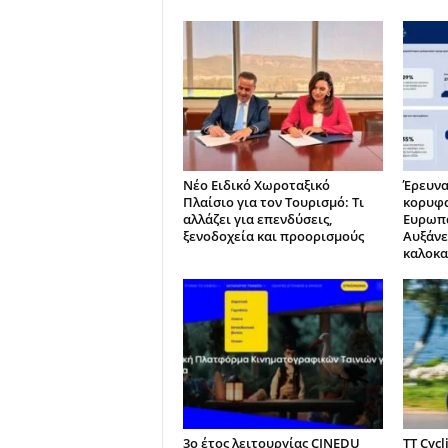
Νέο Ειδικό Χωροταξικό
Έρευνα
Πλαίσιο για τον Τουρισμό: Τι
κορυφα
αλλάζει για επενδύσεις,
Ευρωπα
ξενοδοχεία και προορισμούς
Αυξάνε
καλοκα
3ο έτος λειτουργίας CINEDU
TT Cycl