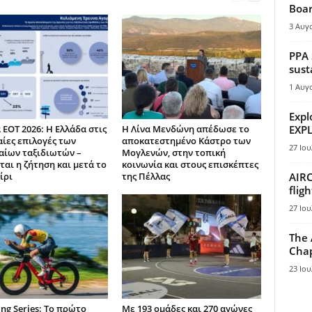
Boar
3 Αυγ
PPA 
sust
1 Αυγ
Expl
 ΕΟΤ 2026: Η Ελλάδα στις
Η Λίνα Μενδώνη απέδωσε το
EXPL
ίες επιλογές των
αποκατεστημένο Κάστρο των
27 Ιου
ίων ταξιδιωτών –
Μογλενών, στην τοπική
ται η ζήτηση και μετά το
κοινωνία και στους επισκέπτες
ίρι
της Πέλλας
AIRC
flig
27 Ιου
The 
Chap
23 Ιου
ing Series: Το πρώτο
Με 193 ομάδες και 270 αγώνες