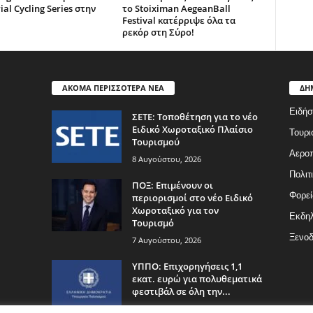
ial Cycling Series στην
το Stoiximan AegeanBall
Festival κατέρριψε όλα τα
ρεκόρ στη Σύρο!
ΑΚΟΜΑ ΠΕΡΙΣΣΟΤΕΡΑ ΝΕΑ
ΔΗ
Ειδήσ
ΣΕΤΕ: Τοποθέτηση για το νέο
Ειδικό Χωροταξικό Πλαίσιο
Τουρι
Τουρισμού
Αερο
8 Αυγούστου, 2026
Πολιτ
ΠΟΞ: Επιμένουν οι
Φορεί
περιορισμοί στο νέο Ειδικό
Χωροταξικό για τον
Εκδη
Τουρισμό
Ξενοδ
7 Αυγούστου, 2026
ΥΠΠΟ: Επιχορηγήσεις 1,1
εκατ. ευρώ για πολυθεματικά
φεστιβάλ σε όλη την...
7 Αυγούστου, 2026