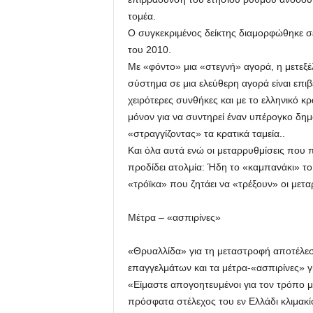
τομέα.
Ο συγκεκριμένος δείκτης διαμορφώθηκε σε
του 2010.
Με «φόντο» μια «στεγνή» αγορά, η μετεξέλ
σύστημα σε μια ελεύθερη αγορά είναι επιβ
χειρότερες συνθήκες και με το ελληνικό κρ
μόνον για να συντηρεί έναν υπέρογκο δημ
«στραγγίζοντας» τα κρατικά ταμεία..
Και όλα αυτά ενώ οι μεταρρυθμίσεις που 
προδίδει ατολμία: Ήδη το «καμπανάκι» το 
«τρόϊκα» που ζητάει να «τρέξουν» οι μετα
Μέτρα – «ασπιρίνες»
«Θρυαλλίδα» για τη μεταστροφή αποτέλεσε
επαγγελμάτων και τα μέτρα-«ασπιρίνες» γ
«Είμαστε απογοητευμένοι για τον τρόπο μ
πρόσφατα στέλεχος του εν Ελλάδι κλιμακί