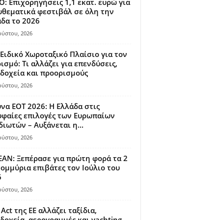
: Επιχορηγήσεις 1,1 εκατ. ευρώ για
θεματικά φεστιβάλ σε όλη την
δα το 2026
ούστου, 2026
Ειδικό Χωροταξικό Πλαίσιο για τον
ισμό: Τι αλλάζει για επενδύσεις,
δοχεία και προορισμούς
ούστου, 2026
να ΕΟΤ 2026: Η Ελλάδα στις
φαίες επιλογές των Ευρωπαίων
διωτών – Αυξάνεται η...
ούστου, 2026
AN: Ξεπέρασε για πρώτη φορά τα 2
ομμύρια επιβάτες τον Ιούλιο του
6
ούστου, 2026
 Act της ΕΕ αλλάζει ταξίδια,
δοχεία, αερογραμμές και yachting