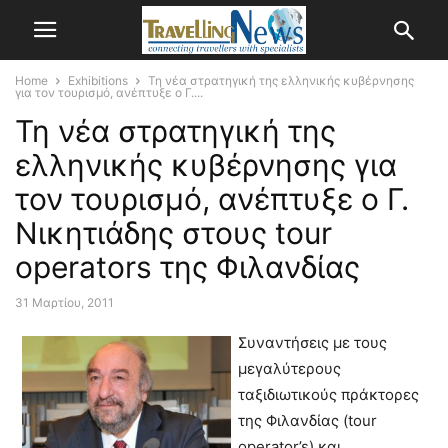
Home
Exhibitions
Τη νέα στρατηγική της ελληνικής κυβέρνησης
για τον τουρισμό, ανέπτυξε ο Γ....
Τη νέα στρατηγική της
ελληνικής κυβέρνησης για
τον τουρισμό, ανέπτυξε ο Γ.
Νικητιάδης στους tour
operators της Φιλανδίας
31 Μαρτίου, 2011
Συναντήσεις με τους
μεγαλύτερους
ταξιδιωτικούς πράκτορες
της Φιλανδίας (tour
operator’s) και