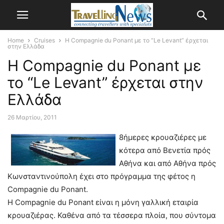
Home
Cruises
Η Compagnie du Ponant με το “Le Levant” έρχεται
στην Ελλάδα
Η Compagnie du Ponant με
το “Le Levant” έρχεται στην
Ελλάδα
26 Μαρτίου, 2011
8ήμερες κρουαζιέρες με
κότερα από Βενετία πρός
Αθήνα και από Αθήνα πρός
Κωνσταντινούπολη έχει στο πρόγραμμα της φέτος η
Compagnie du Ponant.
Η Compagnie du Ponant είναι η μόνη γαλλική εταιρία
κρουαζιέρας. Καθένα από τα τέσσερα πλοία, που σύντομα