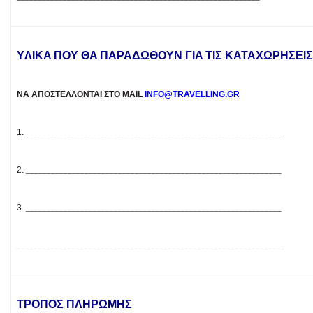
YΛIKA ΠOY ΘA ΠAPAΔΩΘOYN ΓIA TΙΣ KATAXΩPHΣΕΙΣ
ΝΑ ΑΠΟΣΤΈΛΛΟΝΤΑΙ ΣΤΟ MAIL
INFO@TRAVELLING.GR
1.
_____________________________________________________________
2.
_____________________________________________________________
3.
_____________________________________________________________
________________________________________________________________
TPOΠOΣ ΠΛHPΩΜΗΣ