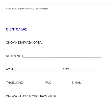
* Δεν περιλαμβάνεται ΦΠΑ, Αγγελιόσημο
O ENTOΛEAΣ
ΌΝΟΜΑ ΕΤΑΙΡΊΑΣ/ΦΟΡΈΑ
________________________________________
ΔΙΕΎΘΥΝΣΗ
_____________________________________________________
ΑΦΜ
ΔOY
_________________________________
____________________
ΤΗΛΈΦΩΝΟ
FAX
E-MAIL
______________
_____________
________________
ΌΝΟΜΑ ΚΑΙ ΘΈΣΗ ΥΠΟΓΡΆΦΟΝΤΟΣ
__________________________________________________________