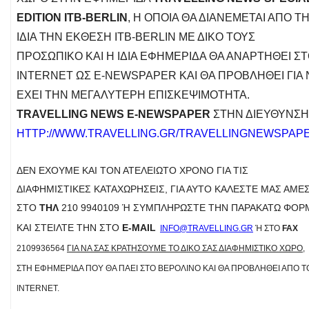
EDITION ITB-BERLIN
, Η ΟΠΟΊΑ ΘΑ ΔΙΑΝΈΜΕΤΑΙ ΑΠΌ Τ
ΊΔΙΑ ΤΗΝ ΈΚΘΕΣΗ ITB-BERLIN ΜΕ ΔΙΚΌ ΤΟΥΣ
ΠΡΟΣΩΠΙΚΌ ΚΑΙ Η ΊΔΙΑ ΕΦΗΜΕΡΊΔΑ ΘΑ ΑΝΑΡΤΗΘΕΊ Σ
INTERNET ΩΣ E-NEWSPAPER ΚΑΙ ΘΑ ΠΡΟΒΛΗΘΕΊ ΓΙΑ 
ΈΧΕΙ ΤΗΝ ΜΕΓΑΛΎΤΕΡΗ ΕΠΙΣΚΕΨΙΜΌΤΗΤΑ.
TRAVELLING NEWS E-NEWSPAPER
ΣΤΗΝ ΔΙΕΎΘΥΝΣΗ
HTTP://WWW.TRAVELLING.GR/TRAVELLINGNEWSPAPE
ΔΕΝ ΈΧΟΥΜΕ ΚΑΙ ΤΟΝ ΑΤΕΛΕΊΩΤΟ ΧΡΌΝΟ ΓΙΑ ΤΙΣ
ΔΙΑΦΗΜΙΣΤΙΚΈΣ ΚΑΤΑΧΩΡΉΣΕΙΣ, ΓΙΑ ΑΥΤΌ ΚΑΛΈΣΤΕ ΜΑΣ ΆΜΕ
ΣΤΟ
ΤΗΛ
210 9940109 Ή ΣΥΜΠΛΗΡΏΣΤΕ ΤΗΝ ΠΑΡΑΚΆΤΩ ΦΌΡΜΑ
ΑΙ ΣΤΕΊΛΤΕ ΤΗΝ ΣΤΟ
E-MAIL
INFO@TRAVELLING.GR
Ή ΣΤΟ
FAX
2109936564
ΓΙΑ ΝΑ ΣΑΣ ΚΡΑΤΉΣΟΥΜΕ ΤΟ ΔΙΚΌ ΣΑΣ ΔΙΑΦΗΜΙΣΤΙΚΌ ΧΏΡΟ
,
ΣΤΗ ΕΦΗΜΕΡΊΔΑ ΠΟΥ ΘΑ ΠΆΕΙ ΣΤΟ ΒΕΡΟΛΊΝΟ ΚΑΙ ΘΑ ΠΡΟΒΛΗΘΕΊ ΑΠΌ Τ
INTERNET.