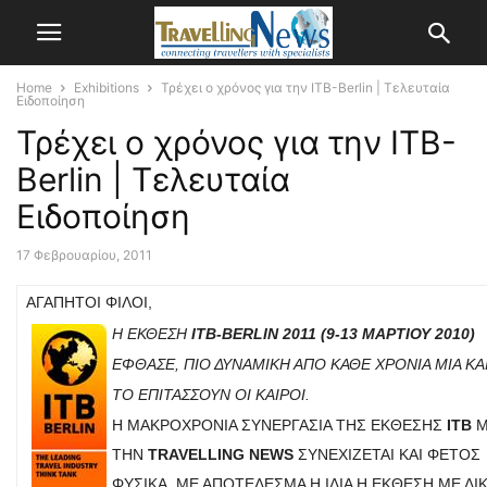
Home
Exhibitions
Τρέχει ο χρόνος για την ITB-Berlin | Τελευταία
Ειδοποίηση
Τρέχει ο χρόνος για την ITB-
Berlin | Τελευταία
Ειδοποίηση
17 Φεβρουαρίου, 2011
ΑΓΑΠΗΤΟΊ ΦΊΛΟΙ,
Η ΈΚΘΕΣΗ
ITB-BERLIN 2011
(9-13 ΜΑΡΤΊΟΥ 2010)
ΈΦΘΑΣΕ, ΠΙΟ ΔΥΝΑΜΙΚΉ ΑΠΌ ΚΆΘΕ ΧΡΟΝΙΆ ΜΙΑ ΚΑ
ΤΟ ΕΠΙΤΆΣΣΟΥΝ ΟΙ ΚΑΙΡΟΊ.
Η ΜΑΚΡΟΧΡΌΝΙΑ ΣΥΝΕΡΓΑΣΊΑ ΤΗΣ ΈΚΘΕΣΗΣ
ΙΤΒ
Μ
ΤΗΝ
TRAVELLING NEWS
ΣΥΝΕΧΊΖΕΤΑΙ ΚΑΙ ΦΈΤΟΣ
ΦΥΣΙΚΆ, ΜΕ ΑΠΟΤΈΛΕΣΜΑ Η ΊΔΙΑ Η ΈΚΘΕΣΗ ΜΕ ΔΙ