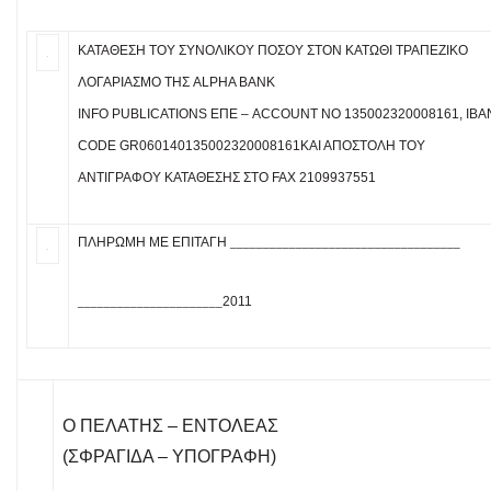
ΚΑΤΆΘΕΣΗ ΤΟΥ ΣΥΝΟΛΙΚΟΎ ΠΟΣΟΎ ΣΤΟΝ ΚΆΤΩΘΙ ΤΡΑΠΕΖΙΚΌ
.
ΛΟΓΑΡΙΑΣΜΌ ΤΗΣ ALPHA BANK
INFO PUBLICATIONS ΕΠΕ – ACCOUNT NO 135002320008161, IBA
CODE GR060140135002320008161ΚΑΙ ΑΠΟΣΤΟΛΉ ΤΟΥ
ΑΝΤΙΓΡΆΦΟΥ ΚΑΤΆΘΕΣΗΣ ΣΤΟ FAX 2109937551
ΠΛΗΡΩΜΉ ΜΕ ΕΠΙΤΑΓΉ
___________________________________
.
2011
______________________
O ΠEΛATHΣ – ENTOΛEAΣ
(ΣΦΡΑΓΊΔΑ – ΥΠΟΓΡΑΦΉ)