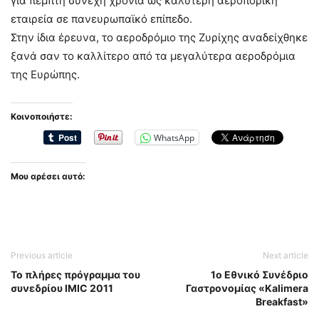
για πέμπτη συνεχή χρονιά ως καλύτερη αεροπορική
εταιρεία σε πανευρωπαϊκό επίπεδο.
Στην ίδια έρευνα, το αεροδρόμιο της Ζυρίχης αναδείχθηκε
ξανά σαν το καλλίτερο από τα μεγαλύτερα αεροδρόμια
της Ευρώπης.
Κοινοποιήστε:
WhatsApp
Μου αρέσει αυτό:
Previous article
Next article
Το πλήρες πρόγραμμα του
1ο Εθνικό Συνέδριο
συνεδρίου IMIC 2011
Γαστρονομίας «Kalimera
Βreakfast»