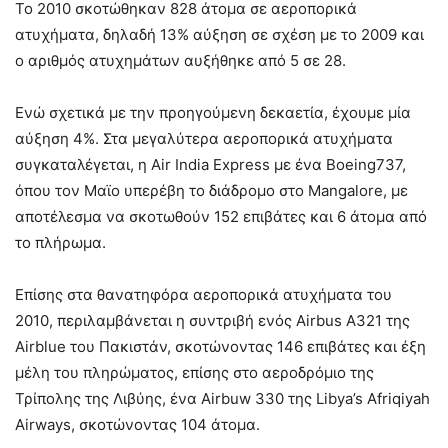
To 2010 σκοτώθηκαν 828 άτομα σε αεροπορικά
ατυχήματα, δηλαδή 13% αύξηση σε σχέση με το 2009 και
ο αριθμός ατυχημάτων αυξήθηκε από 5 σε 28.
Ενώ σχετικά με την προηγούμενη δεκαετία, έχουμε μία
αύξηση 4%. Στα μεγαλύτερα αεροπορικά ατυχήματα
συγκαταλέγεται, η Αir India Express με ένα Boeing737,
όπου τον Μαϊο υπερέβη το διάδρομο στο Mangalore, με
αποτέλεσμα να σκοτωθούν 152 επιβάτες και 6 άτομα από
το πλήρωμα.
Επίσης στα θανατηφόρα αεροπορικά ατυχήματα του
2010, περιλαμβάνεται η συντριβή ενός Airbus Α321 της
Airblue του Πακιστάν, σκοτώνοντας 146 επιβάτες και έξη
μέλη του πληρώματος, επίσης στο αεροδρόμιο της
Τρίπολης της Λιβύης, ένα Airbuw 330 της Libya’s Afriqiyah
Airways, σκοτώνοντας 104 άτομα.