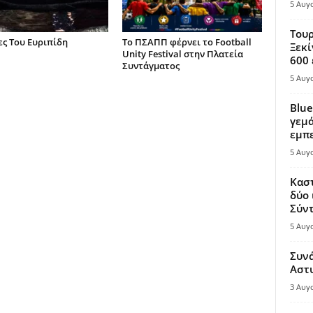
5 Αυγ
Τουρ
ς Του Ευριπίδη
Το ΠΣΑΠΠ φέρνει το Football
Ξεκί
Unity Festival στην Πλατεία
600 
Συντάγματος
5 Αυγ
Blue
γεμά
εμπε
5 Αυγ
Καστ
δύο 
Σύντ
5 Αυγ
Συν
Αστ
3 Αυγ