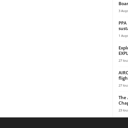
Boar
3 Αυγ
PPA 
sust
1 Αυγ
Expl
EXPL
27 Ιου
AIRC
flig
27 Ιου
The 
Chap
23 Ιου