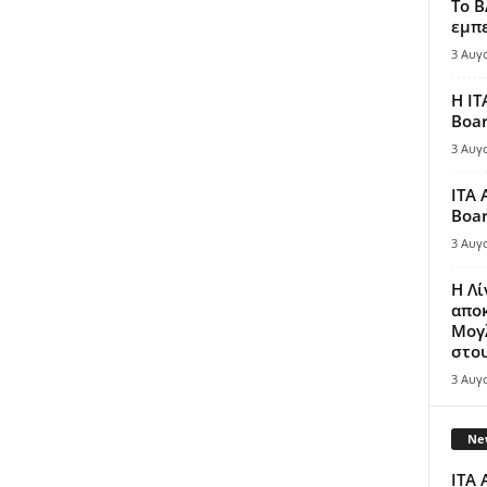
Το B
εμπε
3 Αυγ
Η IT
Boar
3 Αυγ
ITA 
Boar
3 Αυγ
Η Λ
απο
Μογλ
στου
3 Αυγ
New
ITA 