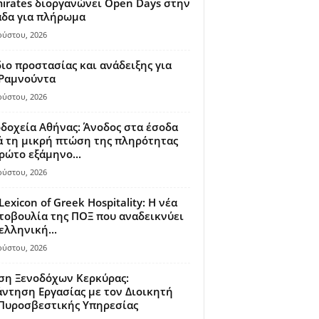
irates διοργανώνει Open Days στην
άδα για πλήρωμα
ούστου, 2026
ιο προστασίας και ανάδειξης για
 Ραμνούντα
ούστου, 2026
δοχεία Αθήνας: Άνοδος στα έσοδα
 τη μικρή πτώση της πληρότητας
ρώτο εξάμηνο...
ούστου, 2026
Lexicon of Greek Hospitality: Η νέα
οβουλία της ΠΟΞ που αναδεικνύει
ελληνική...
ούστου, 2026
ση Ξενοδόχων Κερκύρας:
ντηση Εργασίας με τον Διοικητή
 Πυροσβεστικής Υπηρεσίας