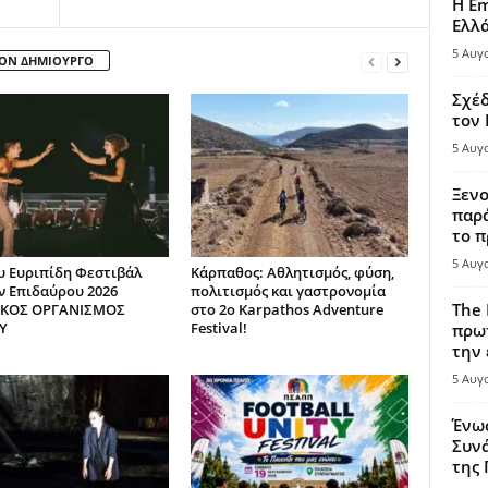
Η Em
Ελλ
5 Αυγ
ΤΟΝ ΔΗΜΙΟΥΡΓΟ
Σχέδ
τον
5 Αυγ
Ξενο
παρά
το π
5 Αυγ
υ Ευριπίδη Φεστιβάλ
Κάρπαθος: Αθλητισμός, φύση,
 Επιδαύρου 2026
πολιτισμός και γαστρονομία
The 
ΙΚΟΣ ΟΡΓΑΝΙΣΜΟΣ
στο 2ο Karpathos Adventure
Υ
Festival!
πρωτ
την 
5 Αυγ
Ένω
Συνά
της