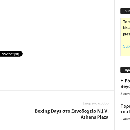
Sub
To s
News
pre
Subs
Πρ
Η Ρό
Bey
5 Αυγ
Επόμενο άρθρο
Παρά
Boxing Days στο Ξενοδοχείο N.J.V.
του
Athens Plaza
5 Αυγ