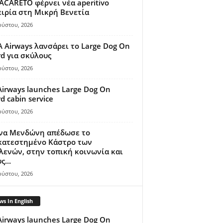
ACARETO φέρνει νέα aperitivo
ιρία στη Μικρή Βενετία
ούστου, 2026
A Airways λανσάρει το Large Dog On
d για σκύλους
ούστου, 2026
Airways launches Large Dog On
d cabin service
ούστου, 2026
ίνα Μενδώνη απέδωσε το
κατεστημένο Κάστρο των
ενών, στην τοπική κοινωνία και
ς...
ούστου, 2026
s In English
Airways launches Large Dog On