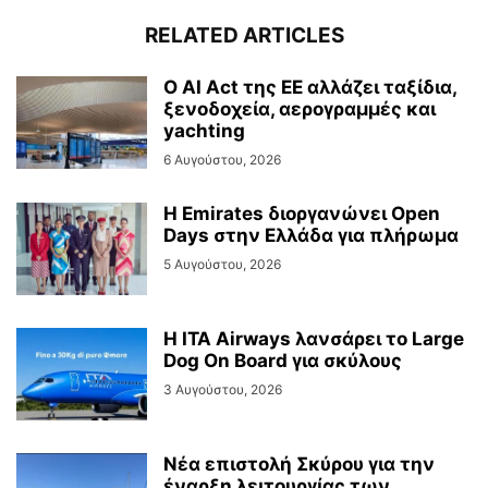
RELATED ARTICLES
Ο AI Act της ΕΕ αλλάζει ταξίδια,
ξενοδοχεία, αερογραμμές και
yachting
6 Αυγούστου, 2026
Η Emirates διοργανώνει Open
Days στην Ελλάδα για πλήρωμα
5 Αυγούστου, 2026
Η ITA Airways λανσάρει το Large
Dog On Board για σκύλους
3 Αυγούστου, 2026
Νέα επιστολή Σκύρου για την
έναρξη λειτουργίας των