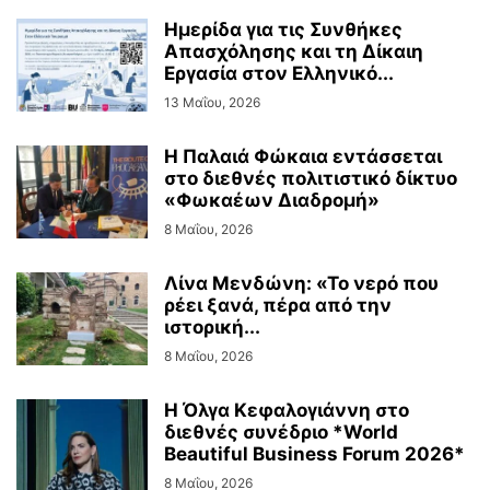
Ημερίδα για τις Συνθήκες
Απασχόλησης και τη Δίκαιη
Εργασία στον Ελληνικό...
13 Μαΐου, 2026
Η Παλαιά Φώκαια εντάσσεται
στο διεθνές πολιτιστικό δίκτυο
«Φωκαέων Διαδρομή»
8 Μαΐου, 2026
Λίνα Μενδώνη: «Το νερό που
ρέει ξανά, πέρα από την
ιστορική...
8 Μαΐου, 2026
Η Όλγα Κεφαλογιάννη στο
διεθνές συνέδριο *World
Beautiful Business Forum 2026*
8 Μαΐου, 2026