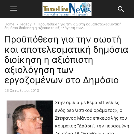
Home
legacy
Προϋπόθεση για την σωστή και αποτελεσματική
δημόσια διοίκηση η αξιόπιστη αξιολόγηση των...
Προϋπόθεση για την σωστή
και αποτελεσματική δημόσια
διοίκηση η αξιόπιστη
αξιολόγηση των
εργαζομένων στο Δημόσιο
26 Οκτωβρίου, 2010
Στην ομιλία με θέμα «Πινελιές
ενός ρεαλιστικού οράματος», ο
Στέφανος Μάνος επικεφαλής του
κόμματος “Δράση”, την περασμένη
Δευτέρα 18 Οκτωβρίου, στο