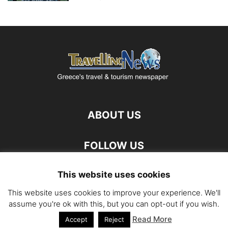
ABOUT US
FOLLOW US
This website uses cookies
This website uses cookies to improve your experience. We'll
assume you're ok with this, but you can opt-out if you wish.
Read More
©
Accept
Reject