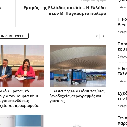
υ
Εμπρός της Ελλάδος παιδιά… Η Ελλάδα
6 Αυγ
υ
στον Β΄Παγκόσμιο πόλεμο
Η Ρό
Bey
5 Αυγ
ΤΟΝ ΔΗΜΙΟΥΡΓΟ
Παρά
του
5 Αυγ
Η Em
Ελλ
5 Αυγ
δικό Χωροταξικό
Ο AI Act της ΕΕ αλλάζει ταξίδια,
Σχέδ
 για τον Τουρισμό: Τι
ξενοδοχεία, αερογραμμές και
τον
 για επενδύσεις,
yachting
χεία και προορισμούς
5 Αυγ
Ξενο
παρά