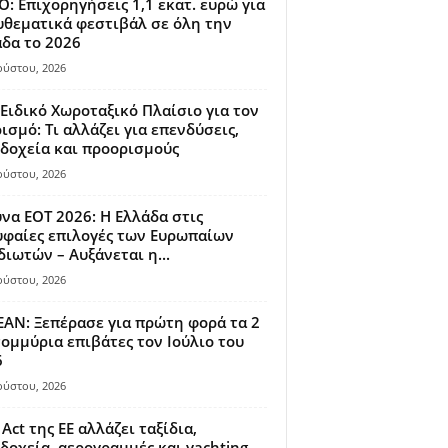
: Επιχορηγήσεις 1,1 εκατ. ευρώ για
θεματικά φεστιβάλ σε όλη την
δα το 2026
ούστου, 2026
Ειδικό Χωροταξικό Πλαίσιο για τον
ισμό: Τι αλλάζει για επενδύσεις,
δοχεία και προορισμούς
ούστου, 2026
να ΕΟΤ 2026: Η Ελλάδα στις
φαίες επιλογές των Ευρωπαίων
διωτών – Αυξάνεται η...
ούστου, 2026
AN: Ξεπέρασε για πρώτη φορά τα 2
ομμύρια επιβάτες τον Ιούλιο του
6
ούστου, 2026
 Act της ΕΕ αλλάζει ταξίδια,
δοχεία, αερογραμμές και yachting