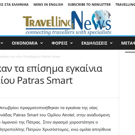
ΕΙΣ ΣΤΑ ΕΛΛΗΝΙΚΆ
NEWS IN ENGLISH
SUBSCRIBE TO NEWLETTER
TRAVELLING
ΟΙΚΟΝΟΜΙΑ
ΦΟΡΕΙΣ
ΕΚΔΗΛΩΣΕΙΣ
ΜΕΤΑ
αίνια του νέου Ξενοδοχείου Patras Smart
ν τα επίσημα εγκαίνια
ίου Patras Smart
κτωβρίου πραγματοποιήθηκαν τα εγκαίνια της νέας
ονάδας Patras Smart του Ομίλου Airotel, στην αναδυόμενη
υ λιμανιού της Πάτρας. Στον αγιασμό χοροστάτησε ο
Μητροπολίτης Πατρών Χρυσόστομος, ενώ ομιλία απηύθυνε