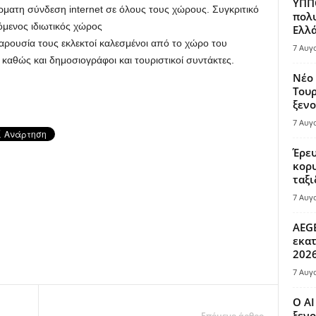
ΥΠΠΟ
ματη σύνδεση internet σε όλους τους χώρους. Συγκριτικό
πολυ
μενος ιδιωτικός χώρος
Ελλά
παρουσία τους εκλεκτοί καλεσμένοι από το χώρο του
7 Αυγ
καθώς και δημοσιογράφοι και τουριστικοί συντάκτες.
Νέο 
Τουρ
ξενο
7 Αυγ
Έρευ
κορυ
ταξι
7 Αυγ
AEGE
εκατ
202
7 Αυγ
Ο AI
ξενο
Επόμενο άρθρο