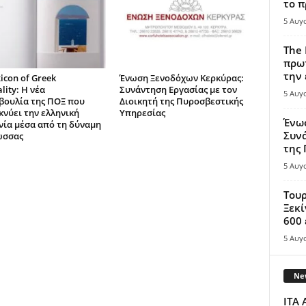
το π
5 Αυγ
The 
πρωτ
την 
icon of Greek
Ένωση Ξενοδόχων Κερκύρας:
lity: Η νέα
Συνάντηση Εργασίας με τον
5 Αυγ
ουλία της ΠΟΞ που
Διοικητή της Πυροσβεστικής
κνύει την ελληνική
Υπηρεσίας
Ένω
νία μέσα από τη δύναμη
Συνά
ώσσας
της
5 Αυγ
Τουρ
Ξεκί
600 
5 Αυγ
New
ITA 