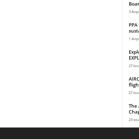
Boar
3 Αυγ
PPA 
sust
1 Αυγ
Expl
EXPL
27 Ιου
AIRC
flig
27 Ιου
The 
Chap
23 Ιου