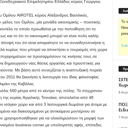
Ξενοδοχειακού Επιμελητηρίου Ελλάδος κύριος Γεώργιος
Sub
υ Ομίλου AIROTEL κύριος Αλέξανδρος Βασιλικός,
To s
μέλος του Ομίλου, μία μονάδα οικονομικής – ποιοτικής
News
μοντέλο το οποίο προωθείται με την πεποίθηση ότι το
pre
ως και το ότι το οικονομικό μπορεί να είναι πολύ καλής
 άποψή του ότι είναι απαραίτητο το να συνειδητοποιήσει η
Subs
αλλά κυρίως που μπορεί να αποκτήσει ο τουρισμός στη χώρα
 επιχειρηματιών να προσαρμόσουν τις κινήσεις τους σε
 να δημιουργούν νέες θέσεις εργασίας και προοπτικές για
Πρ
ούνται. Με βάση αυτό συνεχίζεται η αναπτυξιακή πορεία
υ 2011 θα ξεκινήσει η λειτουργία του ίδιας φιλοσοφίας
ΣΕΤΕ
ιμάνι της Καβάλας.
Χωρο
όλις 500 μέτρα από το κέντρο της πόλης. Το σύγχρονου
8 Αυγ
η της κυρίας Αγγελικής Τσονάκα, αποτελείται από 48
ΠΟΞ:
ν ισόγειο χώρο και από 3 λειτουργικά δωμάτια για άτομα με
Ειδι
λωμένοι και διακοσμημένοι με αντικείμενα μοντέρνου σε
7 Αυγ
υ χρησιμοποιήθηκαν για να ολοκληρώσουν τη μορφή των
ονισμένο business corner με υπολογιστές αφής, επίπεδες