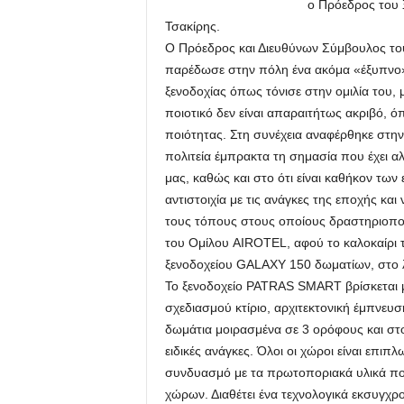
ο Πρόεδρος του 
Τσακίρης.
Ο Πρόεδρος και Διευθύνων Σύμβουλος το
παρέδωσε στην πόλη ένα ακόμα «έξυπνο» 
ξενοδοχίας όπως τόνισε στην ομιλία του, 
ποιοτικό δεν είναι απαραιτήτως ακριβό, όπ
ποιότητας. Στη συνέχεια αναφέρθηκε στην
πολιτεία έμπρακτα τη σημασία που έχει 
μας, καθώς και στο ότι είναι καθήκον των
αντιστοιχία με τις ανάγκες της εποχής και
τους τόπους στους οποίους δραστηριοποι
του Ομίλου AIROTEL, αφού το καλοκαίρι το
ξενοδοχείου GALAXY 150 δωματίων, στο λ
Το ξενοδοχείο PATRAS SMART βρίσκεται μ
σχεδιασμού κτίριο, αρχιτεκτονική έμπνευσ
δωμάτια μοιρασμένα σε 3 ορόφους και στο
ειδικές ανάγκες. Όλοι οι χώροι είναι επιπ
συνδυασμό με τα πρωτοποριακά υλικά πο
χώρων. Διαθέτει ένα τεχνολογικά εκσυγχρ