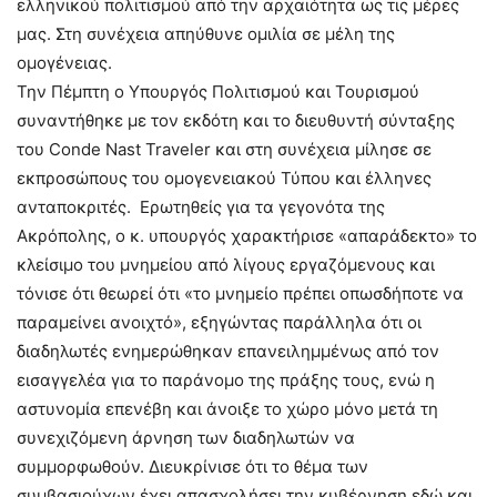
ελληνικού πολιτισμού από την αρχαιότητα ως τις μέρες
μας. Στη συνέχεια απηύθυνε ομιλία σε μέλη της
ομογένειας.
Την Πέμπτη ο Υπουργός Πολιτισμού και Τουρισμού
συναντήθηκε με τον εκδότη και το διευθυντή σύνταξης
του Conde Nast Traveler και στη συνέχεια μίλησε σε
εκπροσώπους του ομογενειακού Τύπου και έλληνες
ανταποκριτές. Ερωτηθείς για τα γεγονότα της
Ακρόπολης, ο κ. υπουργός χαρακτήρισε «απαράδεκτο» το
κλείσιμο του μνημείου από λίγους εργαζόμενους και
τόνισε ότι θεωρεί ότι «το μνημείο πρέπει οπωσδήποτε να
παραμείνει ανοιχτό», εξηγώντας παράλληλα ότι οι
διαδηλωτές ενημερώθηκαν επανειλημμένως από τον
εισαγγελέα για το παράνομο της πράξης τους, ενώ η
αστυνομία επενέβη και άνοιξε το χώρο μόνο μετά τη
συνεχιζόμενη άρνηση των διαδηλωτών να
συμμορφωθούν. Διευκρίνισε ότι το θέμα των
συμβασιούχων έχει απασχολήσει την κυβέρνηση εδώ και