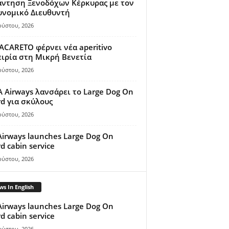
άντηση Ξενοδόχων Κέρκυρας με τον
υνομικό Διευθυντή
ούστου, 2026
ACARETO φέρνει νέα aperitivo
ιρία στη Μικρή Βενετία
ούστου, 2026
A Airways λανσάρει το Large Dog On
d για σκύλους
ούστου, 2026
Airways launches Large Dog On
d cabin service
ούστου, 2026
s In English
Airways launches Large Dog On
d cabin service
ούστου, 2026