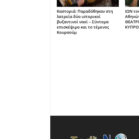
Καστοριά: Παραδόθηκαν στη
ΙΩΝ το
λατρεία δύο ιστορικοί
Αθηνών
βυζαντινοί ναοί – Σύντομα
ΘΕΑΤΡ
επισκέψιμο και το τέμενος
ΚΥΠΡΟ
Κουρσούμ