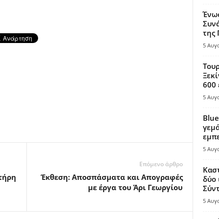
Ένω
Συνά
της
5 Αυγ
Τουρ
Ξεκί
600 
5 Αυγ
Blue
γεμά
εμπε
5 Αυγ
Επόμενο άρθρο
Καστ
τήρη
Έκθεση: Αποσπάσματα και Απογραφές
δύο 
με έργα του Άρι Γεωργίου
Σύντ
5 Αυγ