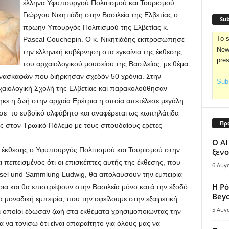
έλληνα Υφυπουργού Πολιτισμού και Τουρισμού
Γιώργου Νικητιάδη στην Βασιλεία της Ελβετίας ο
Sub
πρώην Υπουργός Πολιτισμού της Ελβετίας κ.
To s
Pascal Couchepin.
O κ. Νικητιάδης εκπροσώπησε
News
την ελληνική κυβέρνηση στα εγκαίνια της έκθεσης
pre
του αρχαιολογικού μουσείου της Βασιλείας, με θέμα
 ανασκαφών που διήρκησαν σχεδόν 50 χρόνια. Στην
Subs
αιολογική Σχολή της Ελβετίας και παρακολούθησαν
ε η ζωή στην αρχαία Ερέτρια η οποία απετέλεσε μεγάλη
ωσε το ευβοϊκό αλφάβητο και αναφέρεται ως κωπηλάτιδα
Πρ
ς στον Τρωικό Πόλεμο με τους σπουδαίους ερέτες
Ο AI
ς έκθεσης ο Υφυπουργός Πολιτισμού και Τουρισμού στην
ξενο
ι πεπεισμένος ότι οι επισκέπτες αυτής της έκθεσης, που
6 Αυγ
sel und Sammlung Ludwig, θα απολαύσουν την εμπειρία
Η Ρό
ρια και θα επιστρέψουν στην Βασιλεία μόνο κατά την έξοδό
Bey
α μοναδική εμπειρία, που την οφείλουμε στην εξαιρετική
5 Αυγ
 οποίοι έδωσαν ζωή στα εκθέματα χρησιμοποιώντας την
α να τονίσω ότι είναι απαραίτητο για όλους μας να