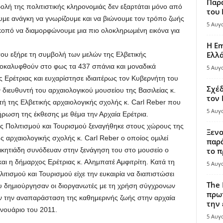
Παρά
ολή της πολιτιστικής κληρονομιάς δεν εξαρτάται μόνο από
του
υμε ανάγκη να γνωρίζουμε και να βιώνουμε τον τρόπο ζωής
5 Αυγ
σκοπό να διαμορφώνουμε μια πιο ολοκληρωμένη εικόνα για
Η Em
Ελλ
 του εξήρε τη συμβολή των μελών της Ελβετικής
οκαλυφθούν στο φως τα 437 σπάνια και μοναδικά
5 Αυγ
ς Ερέτριας και ευχαρίστησε ιδιαιτέρως τον Κυβερνήτη του
Σχέδ
ν διευθυντή του αρχαιολογικού μουσείου της Βασιλείας κ.
τον
τή της Ελβετικής αρχαιολογικής σχολής κ. Carl Reber που
5 Αυγ
λήρωση της έκθεσης με θέμα την Αρχαία Ερέτρια.
 Πολιτισμού και Τουρισμού ξεναγήθηκε στους χώρους της
Ξενο
 αρχαιολογικής σχολής κ. Carl Reber ο οποίος ομιλεί
παρά
ικητιάδη συνόδευαν στην ξενάγηση του στο μουσείο ο
το π
αι η δήμαρχος Ερέτριας κ. Αλημπατέ Αμφιτρίτη. Κατά τη
5 Αυγ
ιτισμού και Τουρισμού είχε την ευκαιρία να διαπιστώσει
The 
ου δημιούργησαν οι διοργανωτές με τη χρήση σύγχρονων
πρωτ
ν την αναπαράσταση της καθημερινής ζωής στην αρχαία
την 
ανουάριο του 2011.
5 Αυγ