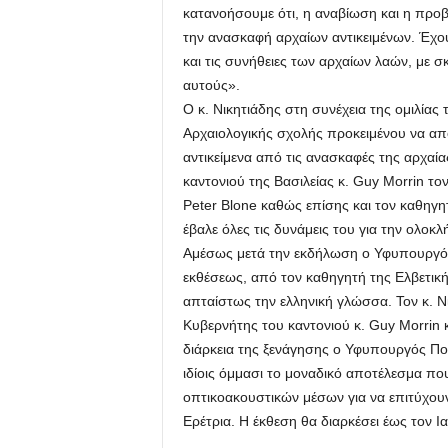
κατανοήσουμε ότι, η αναβίωση και η προβ
την ανασκαφή αρχαίων αντικειμένων. Έχο
και τις συνήθειες των αρχαίων λαών, με 
αυτούς».
Ο κ. Νικητιάδης στη συνέχεια της ομιλίας
Αρχαιολογικής σχολής προκειμένου να απ
αντικείμενα από τις ανασκαφές της αρχαία
καντονιού της Βασιλείας κ. Guy Morrin το
Peter Blone καθώς επίσης και τον καθηγη
έβαλε όλες τις δυνάμεις του για την ολοκ
Αμέσως μετά την εκδήλωση ο Υφυπουργός
εκθέσεως, από τον καθηγητή της Ελβετικής
απταίστως την ελληνική γλώσσα. Τον κ. Ν
Κυβερνήτης του καντονιού κ. Guy Morrin κ
διάρκεια της ξενάγησης ο Υφυπουργός Πολ
ιδίοις όμμασι το μοναδικό αποτέλεσμα π
οπτικοακουστικών μέσων για να επιτύχου
Ερέτρια. Η έκθεση θα διαρκέσει έως τον Ι