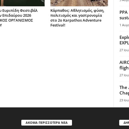
υ Ευριπίδη Φεστιβάλ
Κάρπαθος: Αθλητισμός, φύση,
PPA 
 Επιδαύρου 2026
πολιτισμός και γαστρονομία
sust
ΙΚΟΣ ΟΡΓΑΝΙΣΜΟΣ
στο 2ο Karpathos Adventure
Υ
Festival!
1 Αυγ
Expl
EXPL
27 Ιου
AIRC
flig
27 Ιου
The 
Chap
23 Ιου
ΑΚΟΜΑ ΠΕΡΙΣΣΟΤΕΡΑ ΝΕΑ
ΔΗ