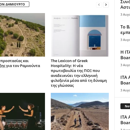
Συν
ΤΟΝ ΔΗΜΙΟΥΡΓΟ
Αστ
3 Αυγ
Το B
εμπε
3 Αυγ
Η IT
Boar
 προστασίας και
The Lexicon of Greek
3 Αυγ
ξης για τον Ραμνούντα
Hospitality: Η νέα
πρωτοβουλία της ΠΟΞ που
αναδεικνύει την ελληνική
ITA 
φιλοξενία μέσα από τη δύναμη
Boar
της γλώσσας
3 Αυγ
New
ITA 
Boar
3 Αυγ